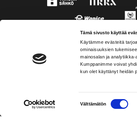
Tämä sivusto käyttää eväs
Käytämme evästeitä tarjoa
ominaisuuksien tukemisee
mainosalan ja analytiikka-
Kumppanimme voivat yhdistää 
kun olet käyttänyt heidän 
TOIMIPAIKKA
KONT
Suostumuksen
Välttämätön
Hockey-Team Vaasan Sport Oy
Puh: 02 
valinta
sportsho
Rinnakkaistie 1
65350 Vaasa
Mer kont
FINLAND
Personal