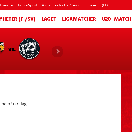
rtners
JuniorSport
Vasa Elektriska Arena
Till media (FI)
YHETER (FI/SV)
LAGET
LIGAMATCHER
U20-MATCH
VS.
e bekrätad lag