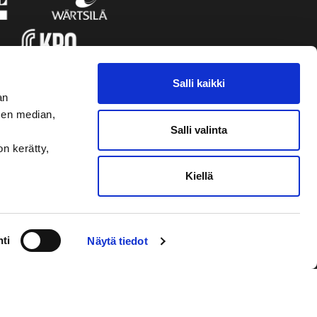
Salli kaikki
an
sen median,
Salli valinta
on kerätty,
Kiellä
VAASAN SPORT
NYHETSBREVET
ti
Näytä tiedot