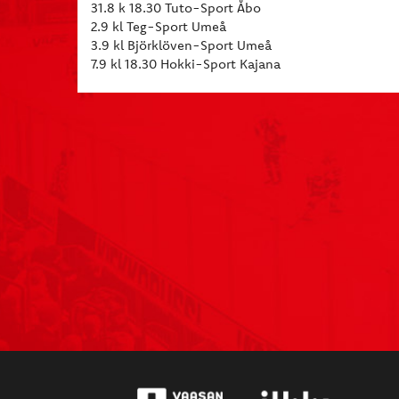
31.8 k 18.30 Tuto-Sport Åbo
2.9 kl Teg-Sport Umeå
3.9 kl Björklöven-Sport Umeå
7.9 kl 18.30 Hokki-Sport Kajana