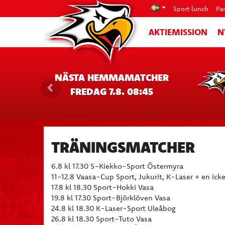
Sport lunch
Pa
AKTIEMISSION
N
NÄSTA HEMMAMATCHER
FREDAG 7.8. 08:45
TRÄNINGSMATCHER
6.8 kl 17.30 S-Kiekko-Sport Östermyra
11-12.8 Vaasa-Cup Sport, Jukurit, K-Laser + en ick
17.8 kl 18.30 Sport-Hokki Vasa
19.8 kl 17.30 Sport-Björklöven Vasa
24.8 kl 18.30 K-Laser-Sport Uleåbog
26.8 kl 18.30 Sport-Tuto Vasa