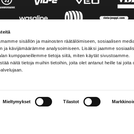
teitä
mamme sisällön ja mainosten räätälöimiseen, sosiaalisen medi
n ja kävijämäärämme analysoimiseen. Lisäksi jaamme sosiaali
alan kumppaneillemme tietoja siitä, miten käytät sivustoamme.
näitä tietoja muihin tietoihin, joita olet antanut heille tai joita 
palvelujaan.
AKTINFORMATION
SOCIALA MEDIER
Mieltymykset
Tilastot
Markkinoin
01 555 600
facebook
p@vaasansport.fi
twitter
instagram
aktinformation
youtube
ens kontaktuppgifter