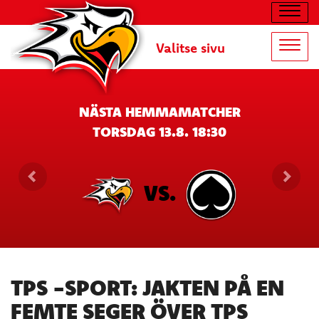
Navig
Valitse sivu
Navig
NÄSTA HEMMAMATCHER
TORSDAG 13.8. 18:30
VS.
TPS -SPORT: JAKTEN PÅ EN
FEMTE SEGER ÖVER TPS