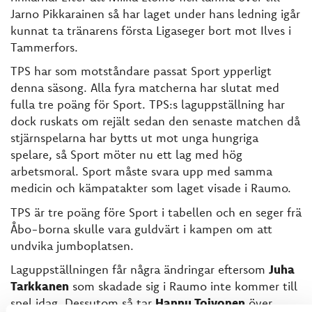
Jarno Pikkarainen så har laget under hans ledning igår
kunnat ta tränarens första Ligaseger bort mot Ilves i
Tammerfors.
TPS har som motståndare passat Sport ypperligt
denna säsong. Alla fyra matcherna har slutat med
fulla tre poäng för Sport. TPS:s laguppställning har
dock ruskats om rejält sedan den senaste matchen då
stjärnspelarna har bytts ut mot unga hungriga
spelare, så Sport möter nu ett lag med hög
arbetsmoral. Sport måste svara upp med samma
medicin och kämpatakter som laget visade i Raumo.
TPS är tre poäng före Sport i tabellen och en seger frä
Åbo-borna skulle vara guldvärt i kampen om att
undvika jumboplatsen.
Laguppställningen får några ändringar eftersom
Juha
Tarkkanen
som skadade sig i Raumo inte kommer till
spel idag. Dessutom så tar
Hannu Toivonen
över