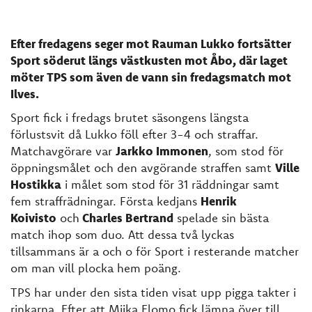
Efter fredagens seger mot Rauman Lukko fortsätter
Sport söderut längs västkusten mot Åbo, där laget
möter TPS som även de vann sin fredagsmatch mot
Ilves.
Sport fick i fredags brutet säsongens längsta
förlustsvit då Lukko föll efter 3-4 och straffar.
Matchavgörare var
Jarkko Immonen
, som stod för
öppningsmålet och den avgörande straffen samt
Ville
Hostikka
i målet som stod för 31 räddningar samt
fem straffrädningar. Första kedjans
Henrik
Koivisto
och
Charles Bertrand
spelade sin bästa
match ihop som duo. Att dessa två lyckas
tillsammans är a och o för Sport i resterande matcher
om man vill plocka hem poäng.
TPS har under den sista tiden visat upp pigga takter i
rinkarna. Efter att Miika Elomo fick lämna över till