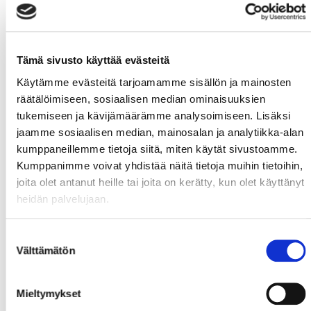
målvaktspositionen efter Hostikka.
(TEXT: OLLI SEPPÄLÄ, FOTO: MARIA SUNDELIN)
Tämä sivusto käyttää evästeitä
Käytämme evästeitä tarjoamamme sisällön ja mainosten
räätälöimiseen, sosiaalisen median ominaisuuksien
tukemiseen ja kävijämäärämme analysoimiseen. Lisäksi
jaamme sosiaalisen median, mainosalan ja analytiikka-alan
kumppaneillemme tietoja siitä, miten käytät sivustoamme.
Kumppanimme voivat yhdistää näitä tietoja muihin tietoihin,
joita olet antanut heille tai joita on kerätty, kun olet käyttänyt
heidän palvelujaan.
Suostumuksen
Välttämätön
valinta
Mieltymykset