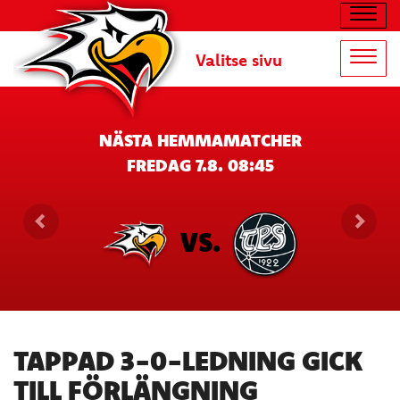
Navig
Valitse sivu
Navig
NÄSTA HEMMAMATCHER
FREDAG 7.8. 08:45
VS.
TAPPAD 3-0-LEDNING GICK
TILL FÖRLÄNGNING