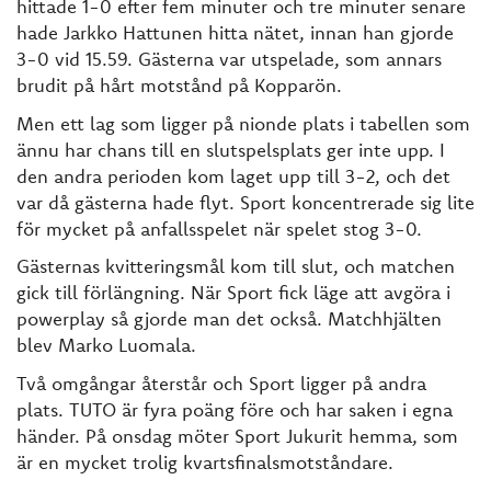
hittade 1-0 efter fem minuter och tre minuter senare
hade Jarkko Hattunen hitta nätet, innan han gjorde
3-0 vid 15.59. Gästerna var utspelade, som annars
brudit på hårt motstånd på Kopparön.
Men ett lag som ligger på nionde plats i tabellen som
ännu har chans till en slutspelsplats ger inte upp. I
den andra perioden kom laget upp till 3-2, och det
var då gästerna hade flyt. Sport koncentrerade sig lite
för mycket på anfallsspelet när spelet stog 3-0.
Gästernas kvitteringsmål kom till slut, och matchen
gick till förlängning. När Sport fick läge att avgöra i
powerplay så gjorde man det också. Matchhjälten
blev Marko Luomala.
Två omgångar återstår och Sport ligger på andra
plats. TUTO är fyra poäng före och har saken i egna
händer. På onsdag möter Sport Jukurit hemma, som
är en mycket trolig kvartsfinalsmotståndare.