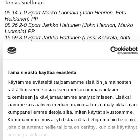
Tobias Snellman
05.14 1-0 Sport Marko Luomala (John Henrion, Eetu
Heikkinen) PP
08.26 2-0 Sport Jarkko Hattunen (John Henrion, Marko
Luomala) PP
15.59 3-0 Sport Jarkko Hattunen (Lassi Kokkala, Antti
Uitto)
26.59 3-1 JYP-A Valtteri Hotakainen (Aleksi Salonen,
Riku Pitkänen)
32.42 3-2 JYP-A Henri Kanninen (Miika Roine, Joose
Antonen)
Tämä sivusto käyttää evästeitä
48.06 3-3 JYP-A Joose Antonen (Henri Kanninen, Aleksi
Salonen)
Käytämme evästeitä tarjoamamme sisällön ja mainosten
62.43 4-3 Sport Marko Luomala (John Henrion, Lassi
räätälöimiseen, sosiaalisen median ominaisuuksien
Kokkala) PP
tukemiseen ja kävijämäärämme analysoimiseen. Lisäksi
Sport Joonas Kuusela 8+11+11+1= 31 räddningar
jaamme sosiaalisen median, mainosalan ja analytiikka-alan
Juhana Aho 11+8+9+2= 30 räddningar
kumppaneillemme tietoja siitä, miten käytät sivustoamme.
Kumppanimme voivat yhdistää näitä tietoja muihin tietoihin,
joita olet antanut heille tai joita on kerätty, kun olet käyttänyt
heidän palvelujaan.