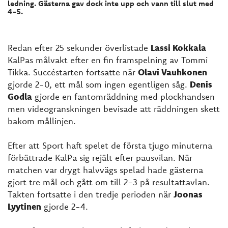
ledning. Gästerna gav dock inte upp och vann till slut med
4-5.
Redan efter 25 sekunder överlistade
Lassi Kokkala
KalPas målvakt efter en fin framspelning av Tommi
Tikka. Succéstarten fortsatte när
Olavi Vauhkonen
gjorde 2-0, ett mål som ingen egentligen såg.
Denis
Godla
gjorde en fantomräddning med plockhandsen
men videogranskningen bevisade att räddningen skett
bakom mållinjen.
Efter att Sport haft spelet de första tjugo minuterna
förbättrade KalPa sig rejält efter pausvilan. När
matchen var drygt halvvägs spelad hade gästerna
gjort tre mål och gått om till 2-3 på resultattavlan.
Takten fortsatte i den tredje perioden när
Joonas
Lyytinen
gjorde 2-4.