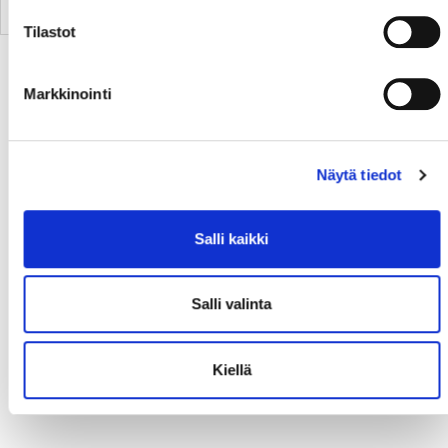
P
#
Joukkue
O
V
T
H
TM
PM
LP
P/O
Tilastot
Markkinointi
Näytä tiedot
Salli kaikki
Salli valinta
Kiellä