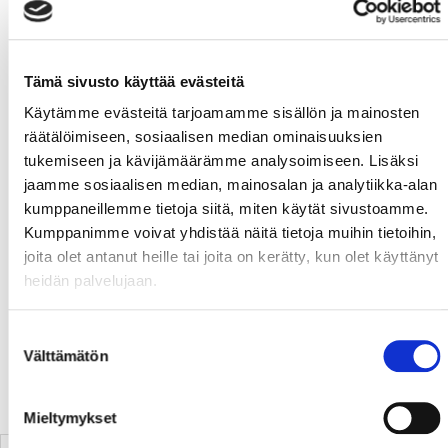
2-1 23:19 Alexander Ruuttu (Arttu Ilomäki, Tommi
Jokinen)
2-2 26:56 Janne Keränen (Matias Myttynen, Juuso
Tämä sivusto käyttää evästeitä
Riikola) PP
2-3 34:36 Mikael Seppälä (Eetu Luostarinen)
Käytämme evästeitä tarjoamamme sisällön ja mainosten
2-4 43:45 Joonas Lyytinen (Balazs Sebok, Mikko
räätälöimiseen, sosiaalisen median ominaisuuksien
Nuutinen)
tukemiseen ja kävijämäärämme analysoimiseen. Lisäksi
3-4 45:54 Jesse Paukku (Aleksi Ainali, Ville Saukko)
jaamme sosiaalisen median, mainosalan ja analytiikka-alan
3-5 48:53 Matias Myttynen (Balazs Sebok, Mikko
kumppaneillemme tietoja siitä, miten käytät sivustoamme.
Nuutinen)
Kumppanimme voivat yhdistää näitä tietoja muihin tietoihin,
4-5 55:02 Joel Kiviranta (Aleksi Ainali, Jesse Paukku)
joita olet antanut heille tai joita on kerätty, kun olet käyttänyt
heidän palvelujaan.
Sport Mika Järvinen 7+13+9= 29 räddningar
KalPa Denis Godla 4+6+11= 21 räddningar
Suostumuksen
Välttämätön
valinta
HIGHLIGHTS
TABELLEN
Mieltymykset