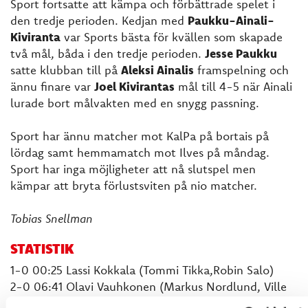
Sport fortsatte att kämpa och förbättrade spelet i
den tredje perioden. Kedjan med
Paukku-Ainali-
Kiviranta
var Sports bästa för kvällen som skapade
två mål, båda i den tredje perioden.
Jesse Paukku
satte klubban till på
Aleksi Ainalis
framspelning och
ännu finare var
Joel Kivirantas
mål till 4-5 när Ainali
lurade bort målvakten med en snygg passning.
Sport har ännu matcher mot KalPa på bortais på
lördag samt hemmamatch mot Ilves på måndag.
Sport har inga möjligheter att nå slutspel men
kämpar att bryta förlustsviten på nio matcher.
Tobias Snellman
STATISTIK
1-0 00:25 Lassi Kokkala (Tommi Tikka,Robin Salo)
2-0 06:41 Olavi Vauhkonen (Markus Nordlund, Ville
Viitaluoma) PP