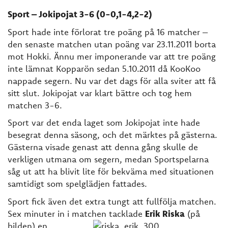
Sport – Jokipojat 3-6 (0-0,1-4,2-2)
Sport hade inte förlorat tre poäng på 16 matcher –
den senaste matchen utan poäng var 23.11.2011 borta
mot Hokki. Ännu mer imponerande var att tre poäng
inte lämnat Kopparön sedan 5.10.2011 då KooKoo
nappade segern. Nu var det dags för alla sviter att få
sitt slut. Jokipojat var klart bättre och tog hem
matchen 3-6.
Sport var det enda laget som Jokipojat inte hade
besegrat denna säsong, och det märktes på gästerna.
Gästerna visade genast att denna gång skulle de
verkligen utmana om segern, medan Sportspelarna
såg ut att ha blivit lite för bekväma med situationen
samtidigt som spelglädjen fattades.
Sport fick även det extra tungt att fullfölja matchen.
Sex minuter in i matchen tacklade
Erik Riska
(på
bilden) en