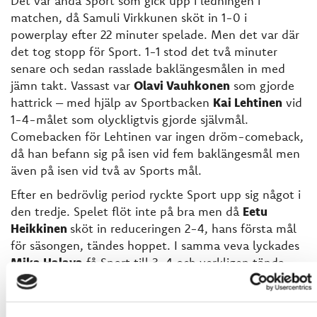
Det var ändå Sport som gick upp i ledningen i
matchen, då Samuli Virkkunen sköt in 1-0 i
powerplay efter 22 minuter spelade. Men det var där
det tog stopp för Sport. 1-1 stod det två minuter
senare och sedan rasslade baklängesmålen in med
jämn takt. Vassast var
Olavi Vauhkonen
som gjorde
hattrick – med hjälp av Sportbacken
Kai Lehtinen
vid
1-4-målet som olyckligtvis gjorde självmål.
Comebacken för Lehtinen var ingen dröm-comeback,
då han befann sig på isen vid fem baklängesmål men
även på isen vid två av Sports mål.
Efter en bedrövlig period ryckte Sport upp sig något i
den tredje. Spelet flöt inte på bra men då
Eetu
Heikkinen
sköt in reduceringen 2-4, hans första mål
för säsongen, tändes hoppet. I samma veva lyckades
Mika Halava
få Sport till 3-4 och verkligen tända
upp publiken på 2 273.
Men då Jokipojat tog timeout efter målet lyckades