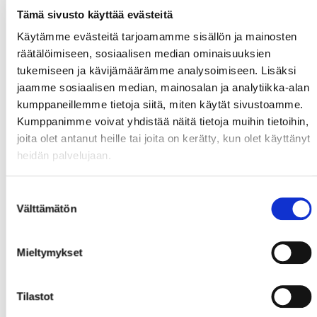
tränaren
Mikko Haapakoski
få Jokipojatspelarna
Tämä sivusto käyttää evästeitä
fokuserade igen.
Käytämme evästeitä tarjoamamme sisällön ja mainosten
Oskari Hakomäkis
onödiga hakningsutvisning i
räätälöimiseen, sosiaalisen median ominaisuuksien
offensiv zon blev slutligen spiken i kistan för Sport då
tukemiseen ja kävijämäärämme analysoimiseen. Lisäksi
Jokipojat straffade och satte in 3-5. Senare kom även
jaamme sosiaalisen median, mainosalan ja analytiikka-alan
3-6, även det i powerplay.
kumppaneillemme tietoja siitä, miten käytät sivustoamme.
Sport hade ändå turen med sig att toppstridslagen
Kumppanimme voivat yhdistää näitä tietoja muihin tietoihin,
Jukurit och KooKoo förlorade. KooKoo nappade dock
joita olet antanut heille tai joita on kerätty, kun olet käyttänyt
en poäng och gick om Sport i tabellen. Jukurit leder
heidän palvelujaan.
tabellen med två poäng fler än Sport.
Suostumuksen
På lördag kommer Juhani Tamminens TUTO till
Välttämätön
valinta
Kopparön – som verkligen måste få poängen för att
kämpa om slutspelsplatserna. Spännande lär det bli!
Mieltymykset
Tobias Snellman
Tilastot