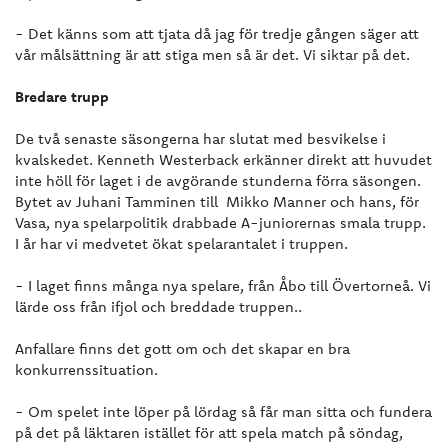
- Det känns som att tjata då jag för tredje gången säger att
vår målsättning är att stiga men så är det. Vi siktar på det.
Bredare trupp
De två senaste säsongerna har slutat med besvikelse i
kvalskedet. Kenneth Westerback erkänner direkt att huvudet
inte höll för laget i de avgörande stunderna förra säsongen.
Bytet av Juhani Tamminen till Mikko Manner och hans, för
Vasa, nya spelarpolitik drabbade A-juniorernas smala trupp.
I år har vi medvetet ökat spelarantalet i truppen.
- I laget finns många nya spelare, från Åbo till Övertorneå. Vi
lärde oss från ifjol och breddade truppen..
Anfallare finns det gott om och det skapar en bra
konkurrenssituation.
- Om spelet inte löper på lördag så får man sitta och fundera
på det på läktaren istället för att spela match på söndag,