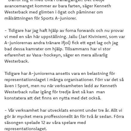
avancemanget kommer av bara farten, säger Kenneth
Westerback med glimten i ögat och påminner om
målsättningen för Sports A-juniorer.
- Tidigare har jag haft hjälp av forna forwards och nu provar
vi med en sån här uppställning. Jallu (Jari Kiviniemi, som var
A-juniorernas andra tränare ifjol) fick ett eget lag och jag
bad dessa kamrater om hjälp. Tillsammans har vi stor
erfarenhet av Vasa-hockeyn, säger en mera allvarlig
Westerback.
Tidigare har A-juniorerna ansetts vara en belastning för
representationslaget i många organisationer. Förr var det så
även i Sport, men nu när verksamheten ledd av Kenneth
Westerback rullar igång för tredje året så kan man
konstatera att det finns en nytta med det också.
- Vår verksamhet har utvecklats enormt under tre år. Allt vi
gör är mycket mera proffessionellt än för två år sedan. Förra
säsongen spelade 12 av våra spelare med
representationslaget.