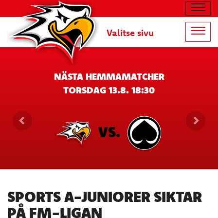
Navig
Valitse sivu
Navig
NÄSTA HEMMAMATCHER
TORSDAG 13.8. 18:30
VS.
SPORTS A-JUNIORER SIKTAR
PÅ FM-LIGAN