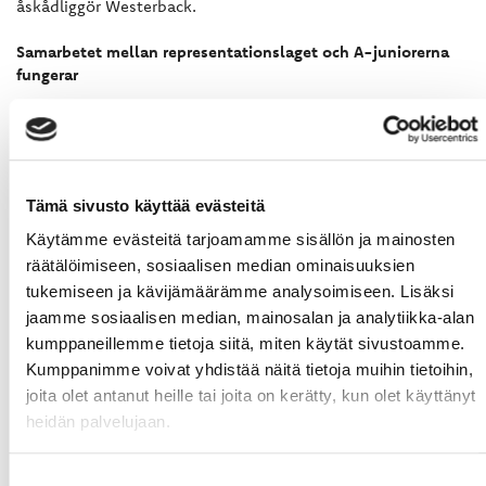
åskådliggör Westerback.
Samarbetet mellan representationslaget och A-juniorerna
fungerar
Mikko Manner som tog över Juhani Tammisen använde rejält
med A-juniorer förra säsongen. Nu finns det gott om unga
spelare i representationslaget och många som står på
tröskeln och vill in.
Tämä sivusto käyttää evästeitä
- Varje vecka har jag och Mikko ett möte där vi diskuterar
Käytämme evästeitä tarjoamamme sisällön ja mainosten
och kommer överens om vem som spelar och för vem,
räätälöimiseen, sosiaalisen median ominaisuuksien
förklarar Westerback.
tukemiseen ja kävijämäärämme analysoimiseen. Lisäksi
jaamme sosiaalisen median, mainosalan ja analytiikka-alan
A-juniorernas anstormning till A-laget väcker frågan om alla
kumppaneillemme tietoja siitä, miten käytät sivustoamme.
spelare finner tillräckligt med motivation och utmaningar för
att spela i A-juniorernas division 1 när motståndet blir
Kumppanimme voivat yhdistää näitä tietoja muihin tietoihin,
avsevärt svagare än det som Mestis-lagen ger.
joita olet antanut heille tai joita on kerätty, kun olet käyttänyt
heidän palvelujaan.
- Vi spelar enligt vårt spelsätt och bryr oss inte om vad det
står på motståndarens skjorta. Men ibland märks det som
Suostumuksen
att vi gått framåt och motståndet känns svagt, men det är