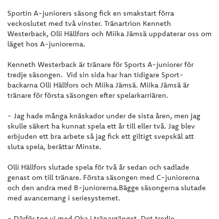
Sportin A-juniorers säsong fick en smakstart förra
veckoslutet med två vinster. Tränartrion Kenneth
Westerback, Olli Hällfors och Miika Jämsä uppdaterar oss om
läget hos A-juniorerna.
Kenneth Westerback är tränare för Sports A-juniorer för
tredje säsongen. Vid sin sida har han tidigare Sport-
backarna Olli Hällfors och Miika Jämsä. Miika Jämsä är
tränare för första säsongen efter spelarkarriären.
- Jag hade många knäskador under de sista åren, men jag
skulle säkert ha kunnat spela ett år till eller två. Jag blev
erbjuden ett bra arbete så jag fick ett giltigt svepskäl att
sluta spela, berättar Minste.
Olli Hällfors slutade spela för två år sedan och sadlade
genast om till tränare. Första säsongen med C-juniorerna
och den andra med B-juniorerna.Bägge säsongerna slutade
med avancemang i seriesystemet.
- Därför tog vi med Oka i tränargänget. Det tredje