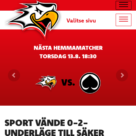
Navig
Valitse sivu
Navig
NÄSTA HEMMAMATCHER
TORSDAG 13.8. 18:30
VS.
SPORT VÄNDE 0-2-
UNDERLÄGE TILL SÄKER