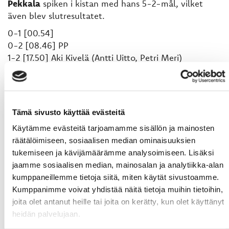
Pekkala
spiken i kistan med hans 5-2-mål, vilket
även blev slutresultatet.
0-1 [00.54]
0-2 [08.46] PP
1-2 [17.50] Aki Kivelä (Antti Uitto, Petri Meri)
2-2 [20.39] Erik Riska (Antti Uitto, Markus Piispanen)
3-2 [25.01] Kim Nabb (Toni Jalo, Tomi Pekkala)
4-2 [35.22] Tommi Laine (Matti-Pekka Pelkonen, Ari
Gröndahl)
Tämä sivusto käyttää evästeitä
5-2 [41.02] Tomi Pekkala (Kim Nabb, Toni Jalo)
Käytämme evästeitä tarjoamamme sisällön ja mainosten
Sport Jonathan Iilahti 10+4+11= 25 räddningar
räätälöimiseen, sosiaalisen median ominaisuuksien
SaPKo Anssi Pesonen 9+6+13= 28 räddningar
tukemiseen ja kävijämäärämme analysoimiseen. Lisäksi
jaamme sosiaalisen median, mainosalan ja analytiikka-alan
Text: Tobias Snellman
kumppaneillemme tietoja siitä, miten käytät sivustoamme.
Kumppanimme voivat yhdistää näitä tietoja muihin tietoihin,
joita olet antanut heille tai joita on kerätty, kun olet käyttänyt
heidän palvelujaan.