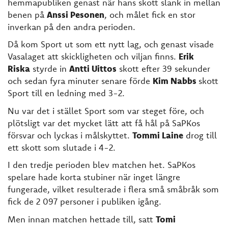
hemmapubliken genast när hans skott slank in mellan
benen på
Anssi Pesonen
, och målet fick en stor
inverkan på den andra perioden.
Då kom Sport ut som ett nytt lag, och genast visade
Vasalaget att skickligheten och viljan finns.
Erik
Riska
styrde in
Antti Uittos
skott efter 39 sekunder
och sedan fyra minuter senare förde
Kim Nabbs
skott
Sport till en ledning med 3-2.
Nu var det i stället Sport som var steget före, och
plötsligt var det mycket lätt att få hål på SaPKos
försvar och lyckas i målskyttet.
Tommi Laine
drog till
ett skott som slutade i 4-2.
I den tredje perioden blev matchen het. SaPKos
spelare hade korta stubiner när inget längre
fungerade, vilket resulterade i flera små småbråk som
fick de 2 097 personer i publiken igång.
Men innan matchen hettade till, satt
Tomi