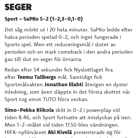
SEGER
Sport – SaPKo 5-2 (1-2,3-0,1-0)
Det såg mörkt ut i 20 hela minuter. SaPKo ledde efter
halva perioden spelad 0-2, och inget fungerade i
Sports spel. Men ett reduceringsmål i slutet av
perioden och en stark comeback i den andra perioden
gav till slut en seger för örnarna.
Redan efter 54 sekunder fick Nyslottlaget fira
efter
Teemu Tallbergs
mål. Samtidigt fick
Sportmålvakten
Jonathan Iilahti
återigen en dyster
inledning, som även släppte in det första skottet när
Sport tog emot TUTO förra veckan.
Simo-Pekka Riikola
sköt in 0-2 i powerplay vid
tiden 8.46, och Sport fortsatte att misslyckas på isen.
Men 1-2-målet vid tiden 17.50 blev vändningen.
HIFK-nyförvärvet
Aki Kivelä
presenterade sig för