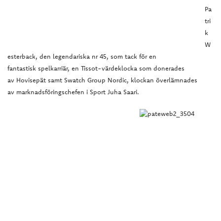
Pa
tri
k
W
esterback, den legendariska nr 45, som tack för en
fantastisk spelkarriär, en Tissot-värdeklocka som donerades
av Hovisepät samt Swatch Group Nordic, klockan överlämnades
av marknadsföringschefen i Sport Juha Saari.