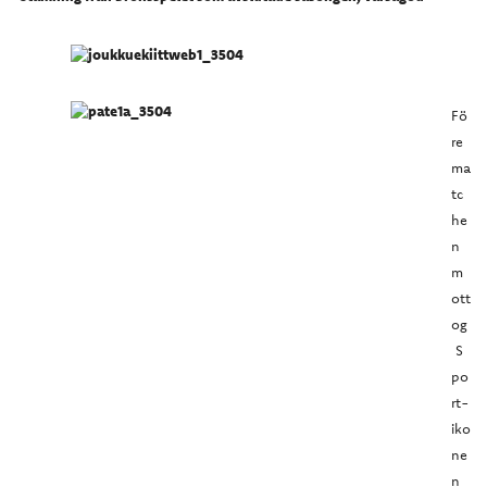
Fö
re
ma
tc
he
n
m
ott
og
S
po
rt-
iko
ne
n