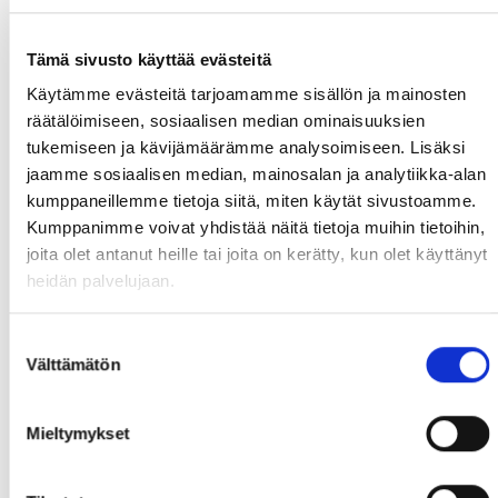
Tämä sivusto käyttää evästeitä
Käytämme evästeitä tarjoamamme sisällön ja mainosten
Michael Madsen spelade en
räätälöimiseen, sosiaalisen median ominaisuuksien
otrolig nollmatch, 41 räddningar.
tukemiseen ja kävijämäärämme analysoimiseen. Lisäksi
jaamme sosiaalisen median, mainosalan ja analytiikka-alan
kumppaneillemme tietoja siitä, miten käytät sivustoamme.
Kumppanimme voivat yhdistää näitä tietoja muihin tietoihin,
Det är bara att blicka framåt. Det har hänt mycket
joita olet antanut heille tai joita on kerätty, kun olet käyttänyt
positivt undersäsongen. Markus Jämsä, Markku
heidän palvelujaan.
Erholtz, Kristian Hjerpe, Miro Laitinen och Mikael
Hallbäck väntar på att mottaga bronsmedaljerna.
Suostumuksen
Välttämätön
valinta
Mieltymykset