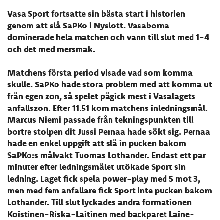
Vasa Sport fortsatte sin bästa start i historien
genom att slå SaPKo i Nyslott. Vasaborna
dominerade hela matchen och vann till slut med 1-4
och det med mersmak.
Matchens första period visade vad som komma
skulle. SaPKo hade stora problem med att komma ut
från egen zon, så spelet pågick mest i Vasalagets
anfallszon. Efter 11.51 kom matchens inledningsmål.
Marcus Niemi passade från tekningspunkten till
bortre stolpen dit Jussi Pernaa hade sökt sig. Pernaa
hade en enkel uppgift att slå in pucken bakom
SaPKo:s målvakt Tuomas Lothander. Endast ett par
minuter efter ledningsmålet utökade Sport sin
ledning. Laget fick spela power-play med 5 mot 3,
men med fem anfallare fick Sport inte pucken bakom
Lothander. Till slut lyckades andra formationen
Koistinen-Riska-Laitinen med backparet Laine-