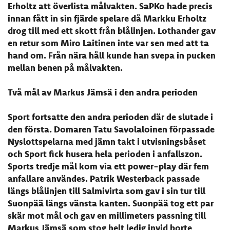
Erholtz att överlista målvakten. SaPKo hade precis
innan fått in sin fjärde spelare då Markku Erholtz
drog till med ett skott från blålinjen. Lothander gav
en retur som Miro Laitinen inte var sen med att ta
hand om. Från nära håll kunde han svepa in pucken
mellan benen på målvakten.
Två mål av Markus Jämsä i den andra perioden
Sport fortsatte den andra perioden där de slutade i
den första. Domaren Tatu Savolaloinen förpassade
Nyslottspelarna med jämn takt i utvisningsbåset
och Sport fick husera hela perioden i anfallszon.
Sports tredje mål kom via ett power-play där fem
anfallare användes. Patrik Westerback passade
längs blålinjen till Salmivirta som gav i sin tur till
Suonpää längs vänsta kanten. Suonpää tog ett par
skär mot mål och gav en millimeters passning till
Markus Jämsä som stog helt ledig invid borte