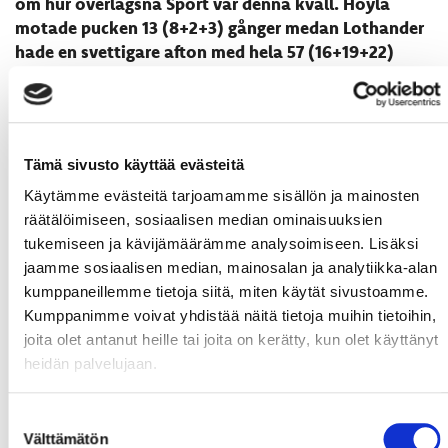
om hur överlägsna Sport var denna kväll. Höylä
motade pucken 13 (8+2+3) gånger medan Lothander
hade en svettigare afton med hela 57 (16+19+22)
räddningar.
Coacherna var samstämmiga i sina kommentarer
- Moståndarna var chanslösa idag. Lite nervositet
Tämä sivusto käyttää evästeitä
innfann sig före matchen då det var en ny plats för
Käytämme evästeitä tarjoamamme sisällön ja mainosten
oss och SaPKo hade spelat bra på hemmaplan. Vi
räätälöimiseen, sosiaalisen median ominaisuuksien
hade en egenhet på denna resa, vi åkte redan
tukemiseen ja kävijämäärämme analysoimiseen. Lisäksi
klockan sju på morgonen mot Nyslott och vi gick
jaamme sosiaalisen median, mainosalan ja analytiikka-alan
inte alls ut på morgonisen. Killarnas skidskor rörde
kumppaneillemme tietoja siitä, miten käytät sivustoamme.
sig trots det mycket bra, berättade
Mikko Manner.
Kumppanimme voivat yhdistää näitä tietoja muihin tietoihin,
joita olet antanut heille tai joita on kerätty, kun olet käyttänyt
- Och förstås är det otroligt fint, att med oss reser
heidän palvelujaan.
det ett 30-tal supportrar tilll andra ändan av Finland
för att stödja oss. I och med kan ingen av spelarna
Suostumuksen
spela dåligt, tackade Manner de tillresta
Välttämätön
valinta
supportrarna.