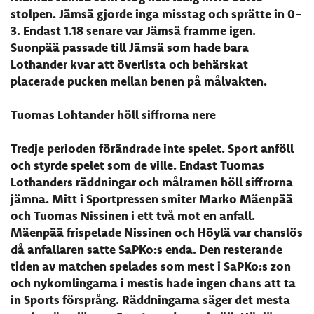
stolpen. Jämsä gjorde inga misstag och sprätte in 0-
3. Endast 1.18 senare var Jämsä framme igen.
Suonpää passade till Jämsä som hade bara
Lothander kvar att överlista och behärskat
placerade pucken mellan benen på målvakten.
Tuomas Lohtander höll siffrorna nere
Tredje perioden förändrade inte spelet. Sport anföll
och styrde spelet som de ville. Endast Tuomas
Lothanders räddningar och målramen höll siffrorna
jämna. Mitt i Sportpressen smiter Marko Mäenpää
och Tuomas Nissinen i ett två mot en anfall.
Mäenpää frispelade Nissinen och Höylä var chanslös
då anfallaren satte SaPKo:s enda. Den resterande
tiden av matchen spelades som mest i SaPKo:s zon
och nykomlingarna i mestis hade ingen chans att ta
in Sports försprång. Räddningarna säger det mesta