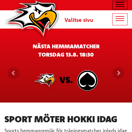
Navig
Valitse sivu
Navig
NÄSTA HEMMAMATCHER
TORSDAG 13.8. 18:30
VS.
SPORT MÖTER HOKKI IDAG
Sports hemmapremiär för träningsmatcher inleds idag