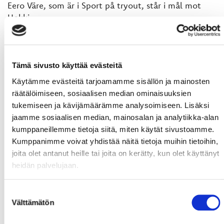
Eero Väre, som är i Sport på tryout, står i mål mot
Hokki.
- I dehär matcherna har alla spelare chans att visa
vad de går för, påminner Pajuluoma
Tämä sivusto käyttää evästeitä
Nedsläpp idag, kl. 18:30
Käytämme evästeitä tarjoamamme sisällön ja mainosten
räätälöimiseen, sosiaalisen median ominaisuuksien
tukemiseen ja kävijämäärämme analysoimiseen. Lisäksi
jaamme sosiaalisen median, mainosalan ja analytiikka-alan
kumppaneillemme tietoja siitä, miten käytät sivustoamme.
Kumppanimme voivat yhdistää näitä tietoja muihin tietoihin,
joita olet antanut heille tai joita on kerätty, kun olet käyttänyt
heidän palvelujaan.
Suostumuksen
Välttämätön
valinta