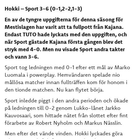
Hokki – Sport 3-6 (0-1,2-2,1-3)
En av de tyngre uppgifterna för denna säsong för
Mestislagen har varit att ta fullpott från Kajana.
Endast TUTO hade lyckats med den uppgiften, och
när Sport gästade Kajana första gången blev det
stryk med 4-0. Men nu visade Sport andra takter
och vann 3-6.
Sport tog ledningen med 0-1 efter ett mål av Marko
Luomala i powerplay. Hemvändaren spelade nio
mållösa matcher innan fullträffen kom för honom i
den tionde matchen. Nu kan flytet börja.
Sport inledde piggt i den andra perioden och ökade
på ledningen till 0-2 genom Lukko-lånet Jarkko
Kauvosaari, som hittade nätet från slottet efter fint
förarbete av Robert Nyholm och Markus Nässlin.
Men efter det vände vinden. Hokki lyckades göra