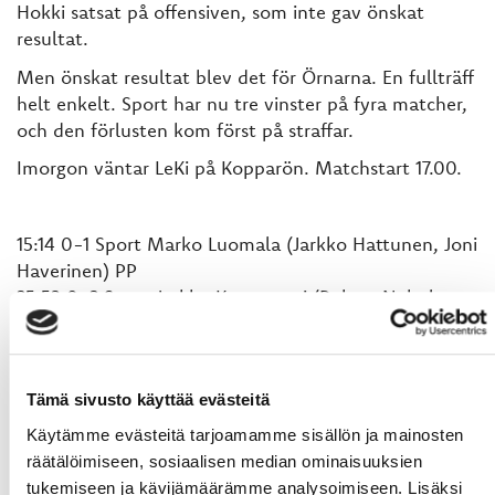
Hokki satsat på offensiven, som inte gav önskat
resultat.
Men önskat resultat blev det för Örnarna. En fullträff
helt enkelt. Sport har nu tre vinster på fyra matcher,
och den förlusten kom först på straffar.
Imorgon väntar LeKi på Kopparön. Matchstart 17.00.
15:14 0-1 Sport Marko Luomala (Jarkko Hattunen, Joni
Haverinen) PP
25:53 0-2 Sport Jarkko Kauvosaari (Robert Nyholm,
Markus Nässlin)
30:22 1-2 Hokki Anthony Guttig
38:24 2-2 Hokki Teemu Virtala (Anthony Guttig, Arttu
Tämä sivusto käyttää evästeitä
Niskakangas) PP
39:32 2-3 Sport Samuli Kivimäki (Mika Kujanpää, Eetu
Käytämme evästeitä tarjoamamme sisällön ja mainosten
Heikkinen) PP
räätälöimiseen, sosiaalisen median ominaisuuksien
50:19 3-3 Hokki Timo Hiltunen
tukemiseen ja kävijämäärämme analysoimiseen. Lisäksi