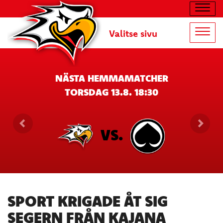
Navig
Valitse sivu
Navig
NÄSTA HEMMAMATCHER
TORSDAG 13.8. 18:30
VS.
SPORT KRIGADE ÅT SIG
SEGERN FRÅN KAJANA