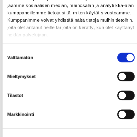
52:46 3-4 Sport Robert Nyholm (Jarkko Kauvosaari)
jaamme sosiaalisen median, mainosalan ja analytiikka-alan
57:58 3-5 Sport Samuli Kivimäki (Michal Kristof, Eetu
kumppaneillemme tietoja siitä, miten käytät sivustoamme.
Heikkinen) TB
Kumppanimme voivat yhdistää näitä tietoja muihin tietoihin,
58:58 3-6 Sport Jere Laaksonen (Joonas Kuusela) TB
joita olet antanut heille tai joita on kerätty, kun olet käyttänyt
heidän palvelujaan.
Tobias Snellman
Suostumuksen
Välttämätön
valinta
Mieltymykset
Tilastot
Markkinointi