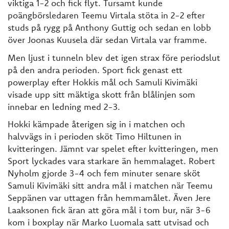
viktiga 1-2 och fick flyt. Tursamt kunde
poängbörsledaren Teemu Virtala stöta in 2-2 efter
studs på rygg på Anthony Guttig och sedan en lobb
över Joonas Kuusela där sedan Virtala var framme.
Men ljust i tunneln blev det igen strax före periodslut
på den andra perioden. Sport fick genast ett
powerplay efter Hokkis mål och Samuli Kivimäki
visade upp sitt mäktiga skott från blålinjen som
innebar en ledning med 2-3.
Hokki kämpade återigen sig in i matchen och
halvvägs in i perioden sköt Timo Hiltunen in
kvitteringen. Jämnt var spelet efter kvitteringen, men
Sport lyckades vara starkare än hemmalaget. Robert
Nyholm gjorde 3-4 och fem minuter senare sköt
Samuli Kivimäki sitt andra mål i matchen när Teemu
Seppänen var uttagen från hemmamålet. Även Jere
Laaksonen fick äran att göra mål i tom bur, när 3-6
kom i boxplay när Marko Luomala satt utvisad och