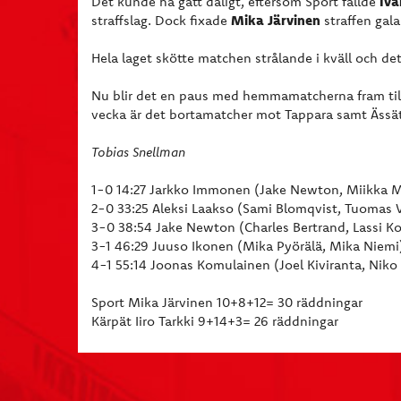
Iva
Det kunde ha gått dåligt, eftersom Sport fällde
Mika Järvinen
straffslag. Dock fixade
straffen gala
Hela laget skötte matchen strålande i kväll och det
Nu blir det en paus med hemmamatcherna fram til
vecka är det bortamatcher mot Tappara samt Ässät
Tobias Snellman
1-0 14:27 Jarkko Immonen (Jake Newton, Miikka 
2-0 33:25 Aleksi Laakso (Sami Blomqvist, Tuomas 
3-0 38:54 Jake Newton (Charles Bertrand, Lassi K
3-1 46:29 Juuso Ikonen (Mika Pyörälä, Mika Niemi
4-1 55:14 Joonas Komulainen (Joel Kiviranta, Niko 
Sport Mika Järvinen 10+8+12= 30 räddningar
Kärpät Iiro Tarkki 9+14+3= 26 räddningar