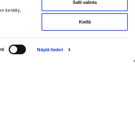
Salli valinta
on kerätty,
Kiellä
VAASAN SPORT
NYHETSBREVET
ti
Näytä tiedot
Jag godkänner användarvillkoren
Prenumerera på e-postmeddelanden