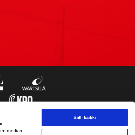
Salli kaikki
an
sen median,