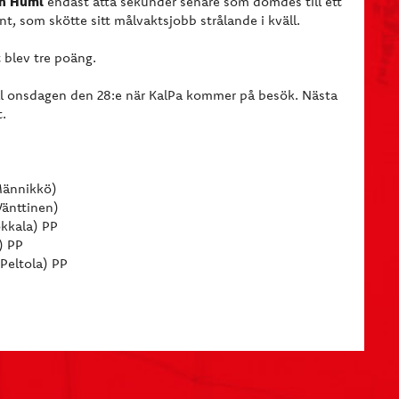
n Huml
endast åtta sekunder senare som dömdes till ett
nt, som skötte sitt målvaktsjobb strålande i kväll.
 blev tre poäng.
l onsdagen den 28:e när KalPa kommer på besök. Nästa
.
Männikkö)
Vänttinen)
okkala) PP
) PP
Peltola) PP