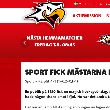
Sport lunch
Pa
AKTIEMISSION
N
NÄSTA HEMMAMATCHER
FREDAG 7.8. 08:45
SPORT FICK MÄSTARNA 
Sport - Kärpät 4-1 (1-0,2-0,1-1)
En publik på 3730 fick en magisk hockeysöndag. 
hade någon chans emot i fjol. Nu var det andra 
Det var en jämn tillställning som ingen av lagen do