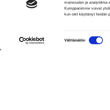
mainosalan ja analytiikka-
Kumppanimme voivat yhdistää 
kun olet käyttänyt heidän 
TOIMIPAIKKA
KONT
Suostumuksen
Välttämätön
Hockey-Team Vaasan Sport Oy
Puh: 02 
valinta
sportsho
Rinnakkaistie 1
65350 Vaasa
Mer kont
FINLAND
Personal
Tietosuo
Oiva
© Hockey-Team Vaasan Sport Oy
| Toiminnanohjausjärjest
WiseNetwork