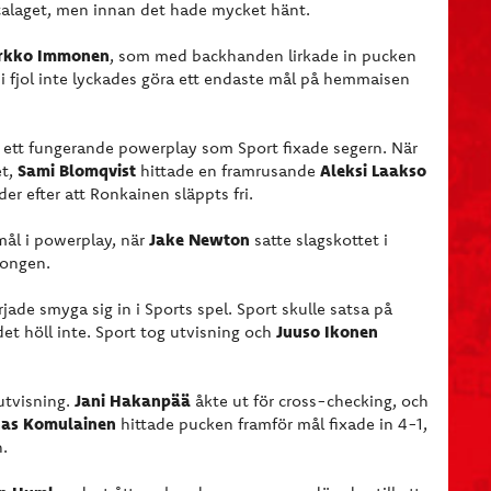
alaget, men innan det hade mycket hänt.
rkko Immonen
, som med backhanden lirkade in pucken
 i fjol inte lyckades göra ett endaste mål på hemmaisen
 ett fungerande powerplay som Sport fixade segern. När
Sami Blomqvist
Aleksi Laakso
et,
hittade en framrusande
r efter att Ronkainen släppts fri.
Jake Newton
mål i powerplay, när
satte slagskottet i
songen.
ade smyga sig in i Sports spel. Sport skulle satsa på
Juuso Ikonen
et höll inte. Sport tog utvisning och
Jani Hakanpää
utvisning.
åkte ut för cross-checking, och
nas Komulainen
hittade pucken framför mål fixade in 4-1,
.