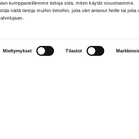
alan kumppaneillemme tietoja siitä, miten käytät sivustoamme.
näitä tietoja muihin tietoihin, joita olet antanut heille tai joita 
palvelujaan.
AKTINFORMATION
SOCIALA MEDIER
Mieltymykset
Tilastot
Markkinoin
01 555 600
facebook
p@vaasansport.fi
twitter
instagram
aktinformation
youtube
ens kontaktuppgifter
jaseloste
elmä
WiseEvent
powered by