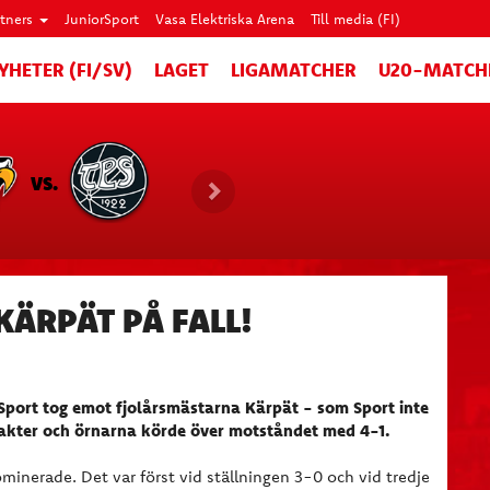
rtners
JuniorSport
Vasa Elektriska Arena
Till media (FI)
YHETER (FI/SV)
LAGET
LIGAMATCHER
U20-MATCH
VS.
KÄRPÄT PÅ FALL!
Sport tog emot fjolårsmästarna Kärpät - som Sport inte
takter och örnarna körde över motståndet med 4-1.
minerade. Det var först vid ställningen 3-0 och vid tredje