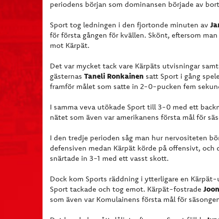
periodens början som dominansen började av bort
Ja
Sport tog ledningen i den fjortonde minuten av
för första gången för kvällen. Skönt, eftersom man
mot Kärpät.
Det var mycket tack vare Kärpäts utvisningar samt
Taneli Ronkainen
gästernas
satt Sport i gång spel
framför målet som satte in 2-0-pucken fem sekunde
I samma veva utökade Sport till 3-0 med ett back
nätet som även var amerikanens första mål för sä
I den tredje perioden såg man hur nervositeten börj
defensiven medan Kärpät körde på offensivt, och d
snärtade in 3-1 med ett vasst skott.
Dock kom Sports räddning i ytterligare en Kärpät-
Joo
Sport tackade och tog emot. Kärpät-fostrade
som även var Komulainens första mål för säsongen