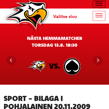
Navig
Valitse sivu
Navig
NÄSTA HEMMAMATCHER
TORSDAG 13.8. 18:30
VS.
SPORT - BILAGA I
POHJALAINEN 20.11.2009