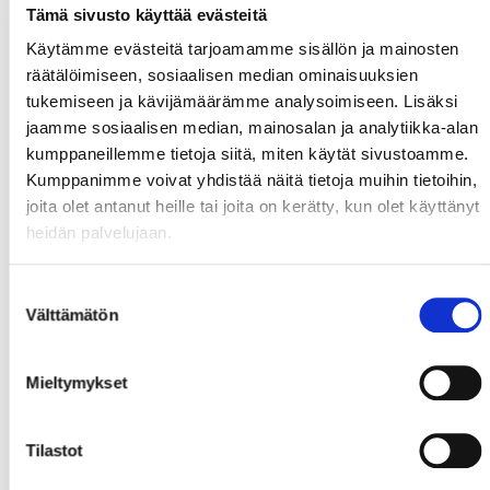
Tobias Snellman
Tämä sivusto käyttää evästeitä
Käytämme evästeitä tarjoamamme sisällön ja mainosten
1-0 [08.20] Erik Riska (Eetu Heikkinen) PP
räätälöimiseen, sosiaalisen median ominaisuuksien
2-0 [10.28] Toni Jalo (Eetu Heikkinen) PP
tukemiseen ja kävijämäärämme analysoimiseen. Lisäksi
3-0 [15.53] Toni Jalo (Eetu Heikkinen) PP
jaamme sosiaalisen median, mainosalan ja analytiikka-alan
3-1 [22.50]
kumppaneillemme tietoja siitä, miten käytät sivustoamme.
4-1 [23.46] Tomi Pekkala (Kim Nabb) PP
Kumppanimme voivat yhdistää näitä tietoja muihin tietoihin,
4-2 [26.19] PP
joita olet antanut heille tai joita on kerätty, kun olet käyttänyt
4-3 [41.41]
heidän palvelujaan.
4-4 [52.17]
4-5 [56.04] BP
Suostumuksen
Sport Jonathan Iilahti 2+9+3=14 räddningar
Välttämätön
valinta
Beibarys Aturau Mikhail Nemolodyshev 12+0+0= 12
(byte 15.53/3-0)
Beibarys Atarau Martin Raitums 1+11+15=27 räddningar
Mieltymykset
Tilastot