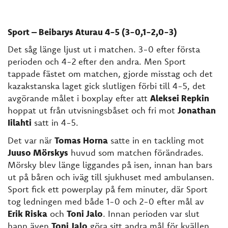
Sport – Beibarys Aturau 4-5 (3-0,1-2,0-3)
Det såg länge ljust ut i matchen. 3-0 efter första
perioden och 4-2 efter den andra. Men Sport
tappade fästet om matchen, gjorde misstag och det
kazakstanska laget gick slutligen förbi till 4-5, det
avgörande målet i boxplay efter att
Aleksei Repkin
hoppat ut från utvisningsbåset och fri mot
Jonathan
Iilahti
satt in 4-5.
Det var när
Tomas Horna
satte in en tackling mot
Juuso Mörskys
huvud som matchen förändrades.
Mörsky blev länge liggandes på isen, innan han bars
ut på båren och iväg till sjukhuset med ambulansen.
Sport fick ett powerplay på fem minuter, där Sport
tog ledningen med både 1-0 och 2-0 efter mål av
Erik Riska
och
Toni Jalo
. Innan perioden var slut
hann även
Toni Jalo
göra sitt andra mål för kvällen,