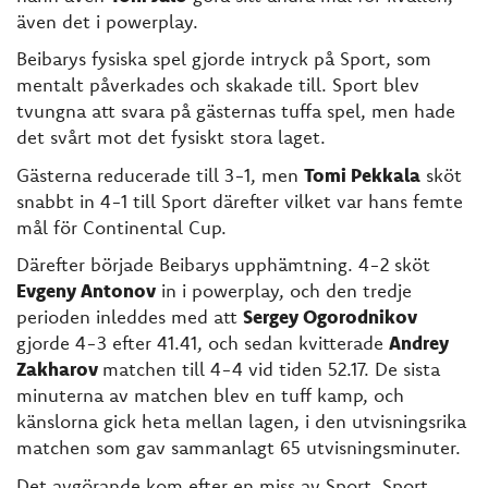
även det i powerplay.
Beibarys fysiska spel gjorde intryck på Sport, som
mentalt påverkades och skakade till. Sport blev
tvungna att svara på gästernas tuffa spel, men hade
det svårt mot det fysiskt stora laget.
Gästerna reducerade till 3-1, men
Tomi Pekkala
sköt
snabbt in 4-1 till Sport därefter vilket var hans femte
mål för Continental Cup.
Därefter började Beibarys upphämtning. 4-2 sköt
Evgeny Antonov
in i powerplay, och den tredje
perioden inleddes med att
Sergey Ogorodnikov
gjorde 4-3 efter 41.41, och sedan kvitterade
Andrey
Zakharov
matchen till 4-4 vid tiden 52.17. De sista
minuterna av matchen blev en tuff kamp, och
känslorna gick heta mellan lagen, i den utvisningsrika
matchen som gav sammanlagt 65 utvisningsminuter.
Det avgörande kom efter en miss av Sport. Sport