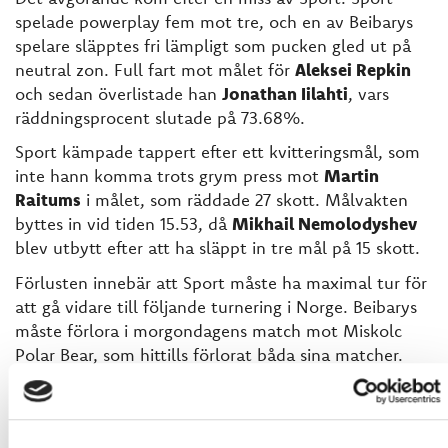
spelade powerplay fem mot tre, och en av Beibarys
spelare släpptes fri lämpligt som pucken gled ut på
neutral zon. Full fart mot målet för
Aleksei Repkin
och sedan överlistade han
Jonathan Iilahti
, vars
räddningsprocent slutade på 73.68%.
Sport kämpade tappert efter ett kvitteringsmål, som
inte hann komma trots grym press mot
Martin
Raitums
i målet, som räddade 27 skott. Målvakten
byttes in vid tiden 15.53, då
Mikhail Nemolodyshev
blev utbytt efter att ha släppt in tre mål på 15 skott.
Förlusten innebär att Sport måste ha maximal tur för
att gå vidare till följande turnering i Norge. Beibarys
måste förlora i morgondagens match mot Miskolc
Polar Bear, som hittills förlorat båda sina matcher.
Efter den matchen spelar Sport en avgörande match,
eller en betydelselös match. Sport – Liepajas
Metalurgs startar 18.30.