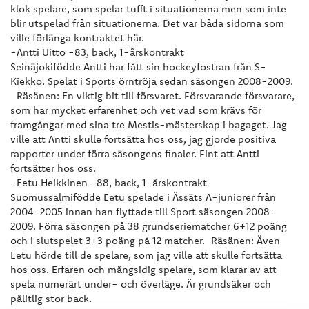
klok spelare, som spelar tufft i situationerna men som inte
blir utspelad från situationerna. Det var båda sidorna som
ville förlänga kontraktet här.
-Antti Uitto -83, back, 1-årskontrakt
Seinäjokifödde Antti har fått sin hockeyfostran från S-
Kiekko. Spelat i Sports örntröja sedan säsongen 2008-2009.
Räsänen: En viktig bit till försvaret. Försvarande försvarare,
som har mycket erfarenhet och vet vad som krävs för
framgångar med sina tre Mestis-mästerskap i bagaget. Jag
ville att Antti skulle fortsätta hos oss, jag gjorde positiva
rapporter under förra säsongens finaler. Fint att Antti
fortsätter hos oss.
-Eetu Heikkinen -88, back, 1-årskontrakt
Suomussalmifödde Eetu spelade i Ässäts A-juniorer från
2004-2005 innan han flyttade till Sport säsongen 2008-
2009. Förra säsongen på 38 grundseriematcher 6+12 poäng
och i slutspelet 3+3 poäng på 12 matcher. Räsänen: Även
Eetu hörde till de spelare, som jag ville att skulle fortsätta
hos oss. Erfaren och mångsidig spelare, som klarar av att
spela numerärt under- och överläge. Är grundsäker och
pålitlig stor back.