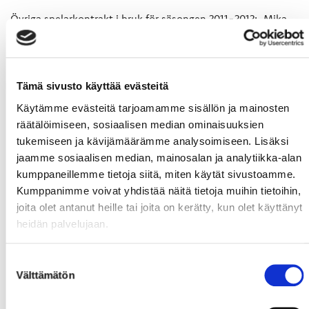
Övriga spelarkontrakt i bruk för säsongen 2011-2012: Mika
Halava -87 (Forward), Toni Mäkinen -86 (Back), Anton
Fogström -86 (F), Juuso Mörsky -89 (F), Matias Perkkiö -87
(F), Oskari Hakomäki -87 (F), Joni Puurula -82 (mv), Jouni
Aalto -88 (B), Jani Kiviniemi -87 (F), Markus Piispanen -89
Tämä sivusto käyttää evästeitä
(F), Erno Suomalainen -91 (mv), Miika Koivisto -90 (B), Erik
Riska -89 (F), Mika Kujanpää -89 (F)
Käytämme evästeitä tarjoamamme sisällön ja mainosten
räätälöimiseen, sosiaalisen median ominaisuuksien
Pasi Räsänen (bild
tukemiseen ja kävijämäärämme analysoimiseen. Lisäksi
t.h) var nöjd med
jaamme sosiaalisen median, mainosalan ja analytiikka-alan
spelarnas tester
kumppaneillemme tietoja siitä, miten käytät sivustoamme.
på Karlsplan.
Kumppanimme voivat yhdistää näitä tietoja muihin tietoihin,
(På den övere
joita olet antanut heille tai joita on kerätty, kun olet käyttänyt
bilden Pasi
heidän palvelujaan.
Räsänen, Pete
Suonpää, Viktor
Suostumuksen
Fagerhed, Antti
Välttämätön
valinta
Uitto, foto T
Osala)