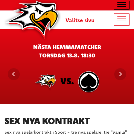
Navig
Valitse sivu
Navig
NÄSTA HEMMAMATCHER
TORSDAG 13.8. 18:30
VS.
SEX NYA KONTRAKT
Sex nya spelarkontrakt i Sport - tre nya spelare, tre "gamla"