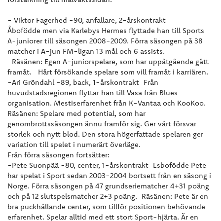
- Viktor Fagerhed -90, anfallare, 2-årskontrakt
Åbofödde men via Karlebys Hermes flyttade han till Sports
A-juniorer till säsongen 2008-2009. Förra säsongen på 38
matcher i A-jun FM-ligan 13 mål och 6 assists.
Räsänen: Egen A-juniorspelare, som har uppåtgående gått
framåt. Hårt försökande spelare som vill framåt i karriären.
-Ari Gröndahl -89, back, 1-årskontrakt Från
huvudstadsregionen flyttar han till Vasa från Blues
organisation. Mestiserfarenhet från K-Vantaa och KooKoo.
Räsänen: Spelare med potential, som har
genombrottssäsongen ännu framför sig. Ger vårt försvar
storlek och nytt blod. Den stora högerfattade spelaren ger
variation till spelet i numerärt överläge.
Från förra säsongen fortsätter:
-Pete Suonpää -80, center, 1-årskontrakt Esbofödde Pete
har spelat i Sport sedan 2003-2004 bortsett från en säsong i
Norge. Förra säsongen på 47 grundseriematcher 4+31 poäng
och på 12 slutspelsmatcher 2+3 poäng. Räsänen: Pete är en
bra puckhållande center, som tillför positionen behövande
erfarenhet. Spelar alltid med ett stort Sport-hjärta. Är en