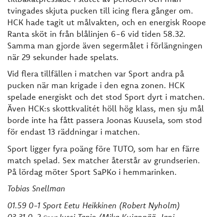
tvingades skjuta pucken till icing flera gånger om.
HCK hade tagit ut målvakten, och en energisk Roope
Ranta sköt in från blålinjen 6-6 vid tiden 58.32.
Samma man gjorde även segermålet i förlängningen
när 29 sekunder hade spelats.
Vid flera tillfällen i matchen var Sport andra på
pucken när man krigade i den egna zonen. HCK
spelade energiskt och det stod Sport dyrt i matchen.
Även HCK:s skottkvalitét höll hög klass, men sju mål
borde inte ha fått passera Joonas Kuusela, som stod
för endast 13 räddningar i matchen.
Sport ligger fyra poäng före TUTO, som har en färre
match spelad. Sex matcher återstår av grundserien.
På lördag möter Sport SaPKo i hemmarinken.
Tobias Snellman
01.59 0-1 Sport Eetu Heikkinen (Robert Nyholm)
03.31 0-2
Jussi Tapio (Mika Kujanpää, Jani