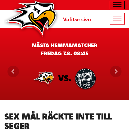
Navig
Valitse sivu
Navig
NÄSTA HEMMAMATCHER
FREDAG 7.8. 08:45
VS.
SEX MÅL RÄCKTE INTE TILL
SEGER