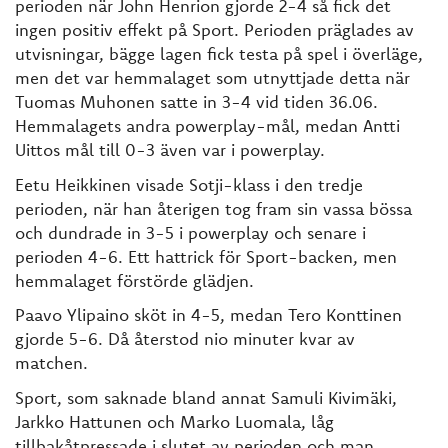
perioden när John Henrion gjorde 2-4 så fick det
ingen positiv effekt på Sport. Perioden präglades av
utvisningar, bägge lagen fick testa på spel i överläge,
men det var hemmalaget som utnyttjade detta när
Tuomas Muhonen satte in 3-4 vid tiden 36.06.
Hemmalagets andra powerplay-mål, medan Antti
Uittos mål till 0-3 även var i powerplay.
Eetu Heikkinen visade Sotji-klass i den tredje
perioden, när han återigen tog fram sin vassa bössa
och dundrade in 3-5 i powerplay och senare i
perioden 4-6. Ett hattrick för Sport-backen, men
hemmalaget förstörde glädjen.
Paavo Ylipaino sköt in 4-5, medan Tero Konttinen
gjorde 5-6. Då återstod nio minuter kvar av
matchen.
Sport, som saknade bland annat Samuli Kivimäki,
Jarkko Hattunen och Marko Luomala, låg
tillbakåtpressade i slutet av perioden och man