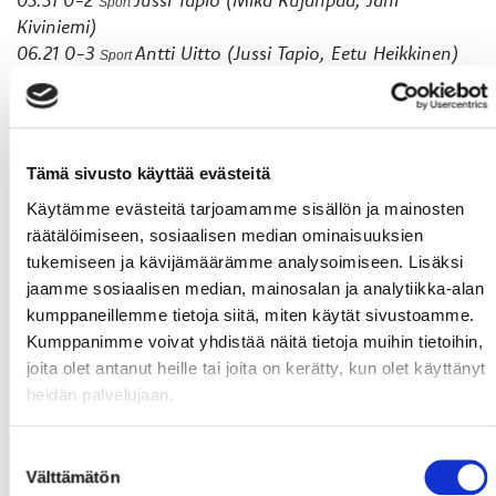
Sport
Kiviniemi)
06.21 0-3
Antti Uitto (Jussi Tapio, Eetu Heikkinen)
Sport
PP
09.59 1-3 HCK Juuso Forsström (Joonas Hyttinen)
15.02 2-3 HCK Joonas Hyttinen (Kimi Koivisto, Vesa
Kulmala) PP
Tämä sivusto käyttää evästeitä
21.31 2-4
John Henrion (Lassi Kokkala, Jere
Sport
Käytämme evästeitä tarjoamamme sisällön ja mainosten
Laaksonen)
räätälöimiseen, sosiaalisen median ominaisuuksien
36.06 3-4 HCK Tuomas Muhonen (Tero Konttinen,
tukemiseen ja kävijämäärämme analysoimiseen. Lisäksi
Joonas Hyttinen) PP
jaamme sosiaalisen median, mainosalan ja analytiikka-alan
45.07 3-5
Eetu Heikkinen (Mika Kujanpää) PP
Sport
kumppaneillemme tietoja siitä, miten käytät sivustoamme.
46.05 4-5 HCK Paavo Ylipaino (Tero Konttinen, Roope
Kumppanimme voivat yhdistää näitä tietoja muihin tietoihin,
Ranta)
joita olet antanut heille tai joita on kerätty, kun olet käyttänyt
46.55 4-6
Eetu Heikkinen (Ari Gröndahl, Michal
Sport
heidän palvelujaan.
Kristof)
51.13 5-6 HCK Tero Konttinen (Tomi Mustonen, Tuomas
Muhonen)
Suostumuksen
58.32 6-6 HCK Roope Ranta (Tero Konttinen, Tomi
Välttämätön
valinta