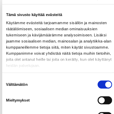
SÄSONGSKORTSPRISER FÖR 2015 - 2016
Ståplats
375€
Tämä sivusto käyttää evästeitä
Ståplats studerande/barn(Studiekortet måste
Käytämme evästeitä tarjoamamme sisällön ja mainosten
uppvisas)
199€
räätälöimiseen, sosiaalisen median ominaisuuksien
Ståplats pensionär (Pensionärskortet måste
tukemiseen ja kävijämäärämme analysoimiseen. Lisäksi
uppvisas)
325€
jaamme sosiaalisen median, mainosalan ja analytiikka-alan
Sittplats Bronze (A1, A9, C1)
540€
kumppaneillemme tietoja siitä, miten käytät sivustoamme.
Sittplats Silver (A2, A3, A7, A8, C2, C3, C7, C8)
675€
Kumppanimme voivat yhdistää näitä tietoja muihin tietoihin,
Sittplats Gold (A6, C6, C5, C6)
840€
joita olet antanut heille tai joita on kerätty, kun olet käyttänyt
heidän palvelujaan.
SÄSONGSKORTSINNEHAVARE 2014 - 2015 ?
Suostumuksen
Du har rmöjligheten att nu reservera din egen plats
Välttämätön
valinta
även för säsongen 2015-2016, platserna går annars till
allmän försäljning den 15.4, det löns att handla
Mieltymykset
snabbt!