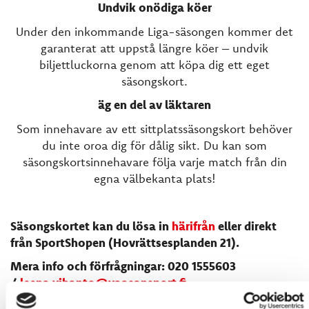
Undvik onödiga köer
Under den inkommande Liga-säsongen kommer det
garanterat att uppstå längre köer – undvik
biljettluckorna genom att köpa dig ett eget
säsongskort.
äg en del av läktaren
Som innehavare av ett sittplatssäsongskort behöver
du inte oroa dig för dålig sikt. Du kan som
säsongskortsinnehavare följa varje match från din
egna välbekanta plats!
Säsongskortet kan du lösa in
härifrån
eller direkt
från SportShopen (Hovrättsesplanden 21).
Mera info och förfrågningar: 020 1555603
/
leena.vihanto@vaasansport.fi