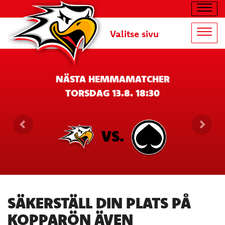
Navig
Valitse sivu
Navig
NÄSTA HEMMAMATCHER
TORSDAG 13.8. 18:30
VS.
SÄKERSTÄLL DIN PLATS PÅ
KOPPARÖN ÄVEN