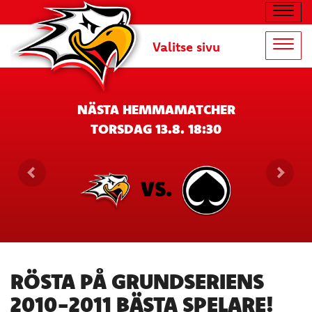
Navig
Valitse sivu
Navig
NÄSTA HEMMAMATCHER
TORSDAG 13.8. 18:30
VS.
RÖSTA PÅ GRUNDSERIENS
2010-2011 BÄSTA SPELARE!