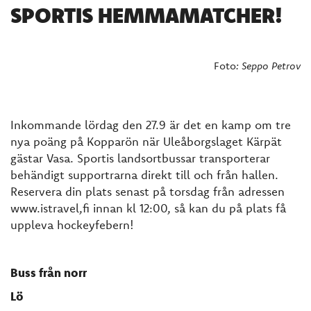
SPORTIS HEMMAMATCHER!
 Foto
: Seppo Petrov
Inkommande lördag den 27.9 är det en kamp om tre
nya poäng på Kopparön när Uleåborgslaget Kärpät
gästar Vasa. Sportis landsortbussar transporterar
behändigt supportrarna direkt till och från hallen.
Reservera din plats senast på torsdag från adressen
www.istravel,fi innan kl 12:00, så kan du på plats få
uppleva hockeyfebern!
Buss från norr
Lö