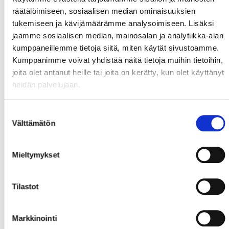
räätälöimiseen, sosiaalisen median ominaisuuksien
15:30 Lapua, Matkahuolto
tukemiseen ja kävijämäärämme analysoimiseen. Lisäksi
16:00 Seinäjoki, Matkahuolto
jaamme sosiaalisen median, mainosalan ja analytiikka-alan
kumppaneillemme tietoja siitä, miten käytät sivustoamme.
16:20 Ylistaro, ST1
Kumppanimme voivat yhdistää näitä tietoja muihin tietoihin,
16:30 Isokyrö, Johan-Puu
joita olet antanut heille tai joita on kerätty, kun olet käyttänyt
heidän palvelujaan.
17:00 Vasa, Ishall
Suostumuksen
Välttämätön
valinta
Mieltymykset
Tilastot
Markkinointi