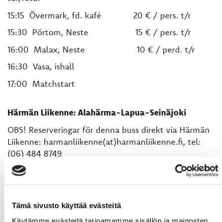
15:15 Övermark, fd. kafé 20 € / pers. t/r
15:30 Pörtom, Neste 15 € / pers. t/r
16:00 Malax, Neste 10 € / perd. t/r
16:30 Vasa, ishall
17:00 Matchstart
Härmän Liikenne: Alahärma-Lapua-Seinäjoki
OBS! Reserveringar för denna buss direkt via Härmän
Liikenne: harmanliikenne(at)harmanliikenne.fi, tel:
(06) 484 8749
Lö
14:30 Alahärmä, Halpa-Halli
14:40 Ylihärmä, Kuntokeskus
Tämä sivusto käyttää evästeitä
15:00 Kauhava, Tori
Käytämme evästeitä tarjoamamme sisällön ja mainosten