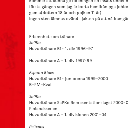
kommer att kunna ge föreningen en insats under he
första gången som jag är borta hemifrån pga jobbe
gamla(dottern 18 år och pojken 11 år).
Ingen sten lämnas ovänd i jakten på att nå framgån
Erfarenhet som tränare
SaPKo
Huvudtränare B1- 1. div 1996-97
Huvudtränare A - 1. div 1997-99
Espoon Blues
Huvudtränare B1- juniorerna 1999-2000
B-FM-Kval
SaPKo
Huvudtränare SaPKo Representationslaget 2000-0
Finlandsserien
Huvudtränare A - 1. divisionen 2001-04
Pelicans