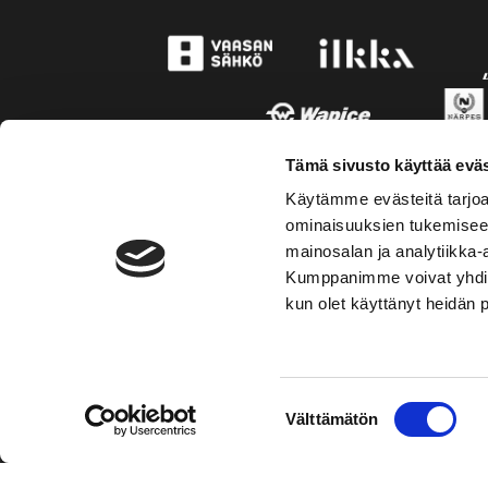
Tämä sivusto käyttää eväs
Käytämme evästeitä tarjoa
ominaisuuksien tukemisee
mainosalan ja analytiikka-
Kumppanimme voivat yhdistää 
kun olet käyttänyt heidän 
TOIMIPAIKKA
KONT
Suostumuksen
Välttämätön
Hockey-Team Vaasan Sport Oy
Puh: 02 
valinta
sportsho
Rinnakkaistie 1
65350 Vaasa
Mer kont