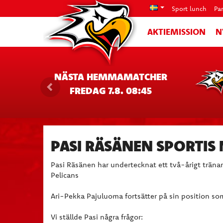
Sport lunch
Pa
AKTIEMISSION
N
NÄSTA HEMMAMATCHER
FREDAG 7.8. 08:45
PASI RÄSÄNEN SPORTIS
Pasi Räsänen har undertecknat ett två-årigt träna
Pelicans
Ari-Pekka Pajuluoma fortsätter på sin position so
Vi ställde Pasi några frågor: