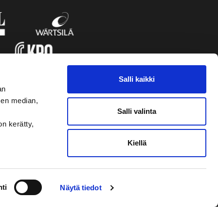
Salli kaikki
an
sen median,
Salli valinta
on kerätty,
Kiellä
VAASAN SPORT
NYHETSBREVET
ti
Näytä tiedot