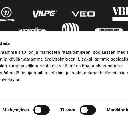
teitä
mamme sisällön ja mainosten räätälöimiseen, sosiaalisen medi
n ja kävijämäärämme analysoimiseen. Lisäksi jaamme sosiaali
alan kumppaneillemme tietoja siitä, miten käytät sivustoamme.
näitä tietoja muihin tietoihin, joita olet antanut heille tai joita 
palvelujaan.
AKTINFORMATION
SOCIALA MEDIER
Mieltymykset
Tilastot
Markkinoin
01 555 600
facebook
p@vaasansport.fi
twitter
instagram
aktinformation