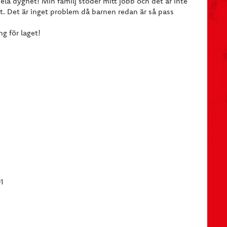
la dygnet! Min familj stöder mitt jobb och det är inte
t. Det är inget problem då barnen redan är så pass
g för laget!
1