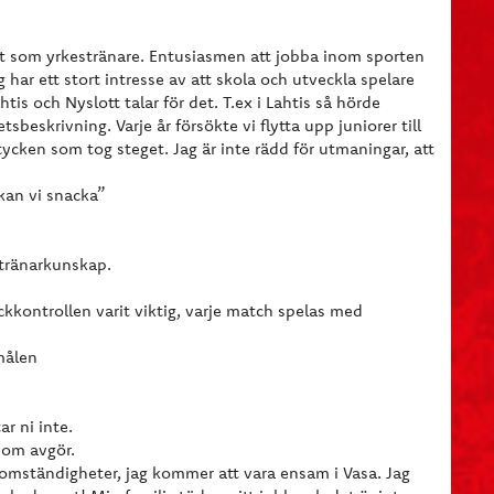
t som yrkestränare. Entusiasmen att jobba inom sporten
ag har ett stort intresse av att skola och utveckla spelare
is och Nyslott talar för det. T.ex i Lahtis så hörde
sbeskrivning. Varje år försökte vi flytta upp juniorer till
tycken som tog steget. Jag är inte rädd för utmaningar, att
 kan vi snacka”
 tränarkunskap.
ckkontrollen varit viktig, varje match spelas med
målen
r ni inte.
som avgör.
 omständigheter, jag kommer att vara ensam i Vasa. Jag