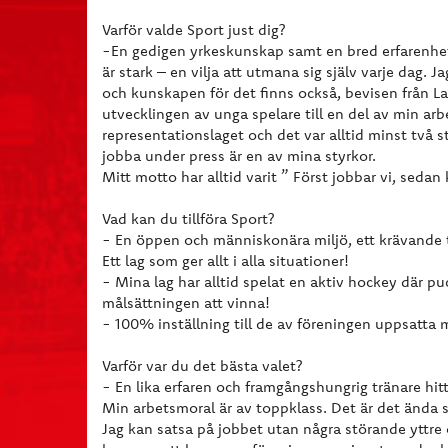
Varför valde Sport just dig?
-En gedigen yrkeskunskap samt en bred erfarenhe
är stark – en vilja att utmana sig själv varje dag. J
och kunskapen för det finns också, bevisen från Laht
utvecklingen av unga spelare till en del av min arbet
representationslaget och det var alltid minst två s
jobba under press är en av mina styrkor.
Mitt motto har alltid varit ” Först jobbar vi, sedan
Vad kan du tillföra Sport?
- En öppen och människonära miljö, ett krävande
Ett lag som ger allt i alla situationer!
- Mina lag har alltid spelat en aktiv hockey där pu
målsättningen att vinna!
- 100% inställning till de av föreningen uppsatta 
Varför var du det bästa valet?
- En lika erfaren och framgångshungrig tränare hitta
Min arbetsmoral är av toppklass. Det är det ända 
Jag kan satsa på jobbet utan några störande yttre