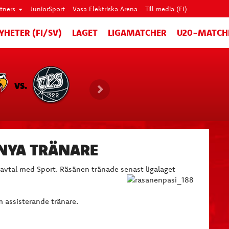
rtners
JuniorSport
Vasa Elektriska Arena
Till media (FI)
YHETER (FI/SV)
LAGET
LIGAMATCHER
U20-MATCH
VS.
 NYA TRÄNARE
ravtal med Sport. Räsänen tränade senast ligalaget
m assisterande tränare.