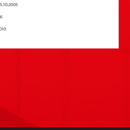
5.10.2005
06
010