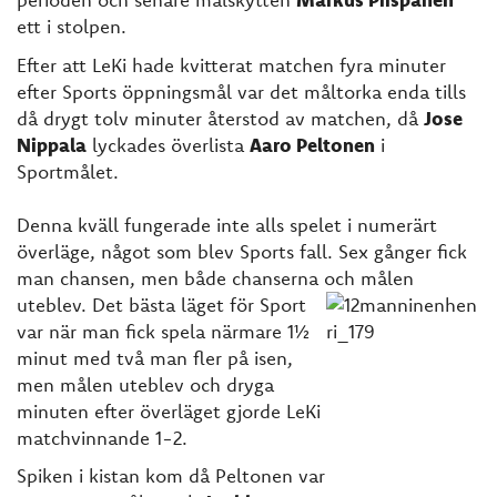
ett i stolpen.
Efter att LeKi hade kvitterat matchen fyra minuter
efter Sports öppningsmål var det måltorka enda tills
då drygt tolv minuter återstod av matchen, då
Jose
Nippala
lyckades överlista
Aaro Peltonen
i
Sportmålet.
Denna kväll fungerade inte alls spelet i numerärt
överläge, något som blev Sports fall. Sex gånger fick
man chansen, men både chanserna och målen
uteblev. Det bästa läget för Sport
var när man fick spela närmare 1½
minut med två man fler på isen,
men målen uteblev och dryga
minuten efter överläget gjorde LeKi
matchvinnande 1-2.
Spiken i kistan kom då Peltonen var