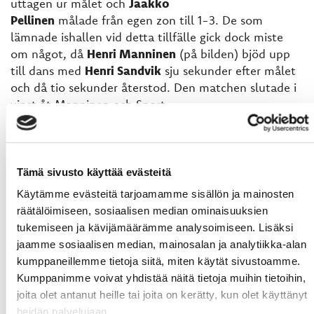
uttagen ur målet och
Jaakko
Pellinen
målade från egen zon till 1-3. De som
lämnade ishallen vid detta tillfälle gick dock miste
om något, då
Henri Manninen
(på bilden) bjöd upp
till dans med
Henri Sandvik
sju sekunder efter målet
och då tio sekunder återstod. Den matchen slutade i
vinst åt Manninen och Sport.
Sport gick nu miste om att gå förbi D Team och stiga
till en tredjeplats. Seriens slutspurt fortsätter för
Sport i Nyslott mot
SaPKo
på fredag där örnarna skall
Tämä sivusto käyttää evästeitä
försöka ta sin andra trepoängare från staden. Redan
Käytämme evästeitä tarjoamamme sisällön ja mainosten
dagen efter fortsätter resan mot Joensuu och Esa
räätälöimiseen, sosiaalisen median ominaisuuksien
Tikkanens
Jokipojat
. Följande hemmamatch är 2
tukemiseen ja kävijämäärämme analysoimiseen. Lisäksi
februari då
HeKi
kommer på besök.
jaamme sosiaalisen median, mainosalan ja analytiikka-alan
kumppaneillemme tietoja siitä, miten käytät sivustoamme.
Tobias Snellman Foto: Jussi Knaapi
Kumppanimme voivat yhdistää näitä tietoja muihin tietoihin,
joita olet antanut heille tai joita on kerätty, kun olet käyttänyt
heidän palvelujaan.