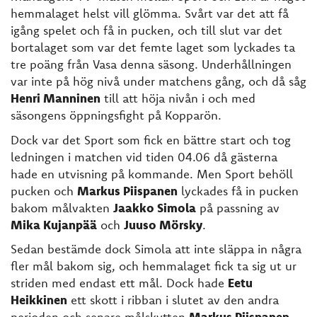
hemmalaget helst vill glömma. Svårt var det att få
igång spelet och få in pucken, och till slut var det
bortalaget som var det femte laget som lyckades ta
tre poäng från Vasa denna säsong. Underhållningen
var inte på hög nivå under matchens gång, och då såg
Henri Manninen
till att höja nivån i och med
säsongens öppningsfight på Kopparön.
Dock var det Sport som fick en bättre start och tog
ledningen i matchen vid tiden 04.06 då gästerna
hade en utvisning på kommande. Men Sport behöll
pucken och
Markus Piispanen
lyckades få in pucken
bakom målvakten
Jaakko Simola
på passning av
Mika Kujanpää
och
Juuso Mörsky
.
Sedan bestämde dock Simola att inte släppa in några
fler mål bakom sig, och hemmalaget fick ta sig ut ur
striden med endast ett mål. Dock hade
Eetu
Heikkinen
ett skott i ribban i slutet av den andra
perioden och senare målskytten
Markus Piispanen