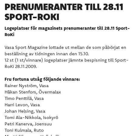
PRENUMERANTER TILL 28.11
SPORT-ROKI
Logeplatser för magazinets prenumeranter till 28.11 Sport-
RoKi
Vasa Sport Magazine lottade ut mellan de som påbörjat en
beställning av tidningen innan den 15.10.
12 st (1 st/vinnare) logeplatser jämnte bespisning till Sport-
RoKi 28.11.2009.
Fru fortuna utsåg följande vinnare:
Rainer Nyström, Vasa
Håkan Stenfors, Övermalax
Timo Penttilä, Vasa
Harri Levon, Vasa
Johan Helsing, Vasa
Tomi Ala-Nikkola, Isokyrö
Petri Kanerva, Joensuu
Toni Kulmala, Ruto