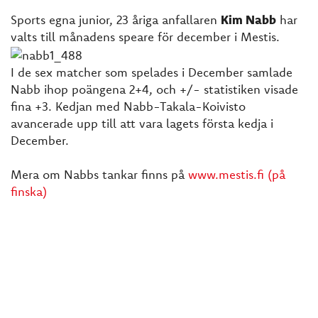
Sports egna junior, 23 åriga anfallaren
Kim Nabb
har
valts till månadens speare för december i Mestis.
I de sex matcher som spelades i December samlade
Nabb ihop poängena 2+4, och +/- statistiken visade
fina +3. Kedjan med Nabb-Takala-Koivisto
avancerade upp till att vara lagets första kedja i
December.
Mera om Nabbs tankar finns på
www.mestis.fi (på
finska)