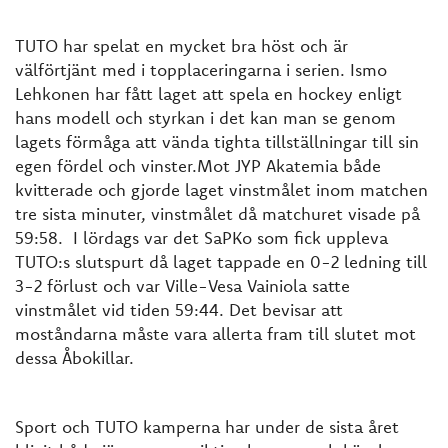
TUTO har spelat en mycket bra höst och är
välförtjänt med i topplaceringarna i serien. Ismo
Lehkonen har fått laget att spela en hockey enligt
hans modell och styrkan i det kan man se genom
lagets förmåga att vända tighta tillställningar till sin
egen fördel och vinster.Mot JYP Akatemia både
kvitterade och gjorde laget vinstmålet inom matchen
tre sista minuter, vinstmålet då matchuret visade på
59:58. I lördags var det SaPKo som fick uppleva
TUTO:s slutspurt då laget tappade en 0-2 ledning till
3-2 förlust och var Ville-Vesa Vainiola satte
vinstmålet vid tiden 59:44. Det bevisar att
moståndarna måste vara allerta fram till slutet mot
dessa Åbokillar.
Sport och TUTO kamperna har under de sista året