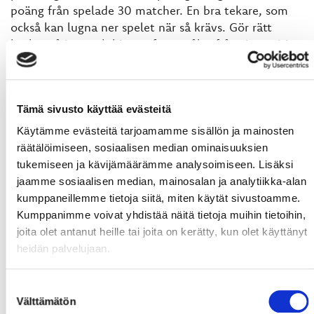
poäng från spelade 30 matcher. En bra tekare, som
också kan lugna ner spelet när så krävs. Gör rätt
beslut på isen och hittar oftast målet från sin position
på blåa linjen under powerplay spelet. Har även
hunnit med att representera TuTo i sex matcher
under sin karriär
Tämä sivusto käyttää evästeitä
Käytämme evästeitä tarjoamamme sisällön ja mainosten
SPORT #41 AALTONEN Mikael
räätälöimiseen, sosiaalisen median ominaisuuksien
tukemiseen ja kävijämäärämme analysoimiseen. Lisäksi
Inför denna säsong från TUTO till Vasa komna backen
jaamme sosiaalisen median, mainosalan ja analytiikka-alan
har förbättrat sitt spel alltefter att säsongen
kumppaneillemme tietoja siitä, miten käytät sivustoamme.
framskridit. En stark skridskoåkare samt tacklare som
Kumppanimme voivat yhdistää näitä tietoja muihin tietoihin,
inte räds hårda tag. Passar mycket bra som spelartyp
joita olet antanut heille tai joita on kerätty, kun olet käyttänyt
i dagens Sport. Producerade 21 poäng med
heidän palvelujaan.
motståndarna under förra säsongen
Suostumuksen
Välttämätön
valinta