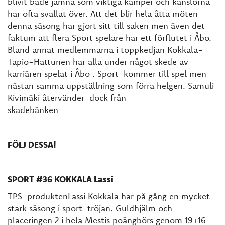
blivit både jämna som viktiga kamper och känslorna
har ofta svallat över. Att det blir hela åtta möten
denna säsong har gjort sitt till saken men även det
faktum att flera Sport spelare har ett förflutet i Åbo.
Bland annat medlemmarna i toppkedjan Kokkala-
Tapio-Hattunen har alla under något skede av
karriären spelat i Åbo . Sport kommer till spel men
nästan samma uppställning som förra helgen. Samuli
Kivimäki återvänder dock från
skadebänken
FÖLJ DESSA!
SPORT #36 KOKKALA Lassi
TPS-produktenLassi Kokkala har på gång en mycket
stark säsong i sport-tröjan. Guldhjälm och
placeringen 2 i hela Mestis poängbörs genom 19+16