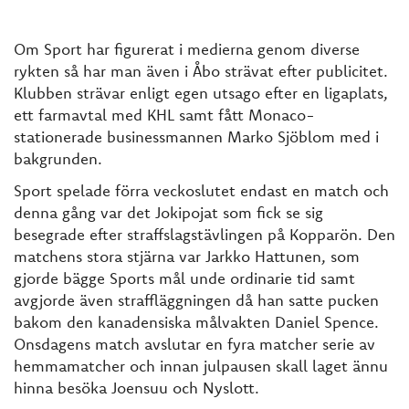
Om Sport har figurerat i medierna genom diverse
rykten så har man även i Åbo strävat efter publicitet.
Klubben strävar enligt egen utsago efter en ligaplats,
ett farmavtal med KHL samt fått Monaco-
stationerade businessmannen Marko Sjöblom med i
bakgrunden.
Sport spelade förra veckoslutet endast en match och
denna gång var det Jokipojat som fick se sig
besegrade efter straffslagstävlingen på Kopparön. Den
matchens stora stjärna var Jarkko Hattunen, som
gjorde bägge Sports mål unde ordinarie tid samt
avgjorde även straffläggningen då han satte pucken
bakom den kanadensiska målvakten Daniel Spence.
Onsdagens match avslutar en fyra matcher serie av
hemmamatcher och innan julpausen skall laget ännu
hinna besöka Joensuu och Nyslott.