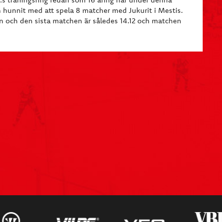
 hunnit med att spela 8 matcher med Jukurit i Mestis.
n och den sista matchen är således 14.12 och matchen