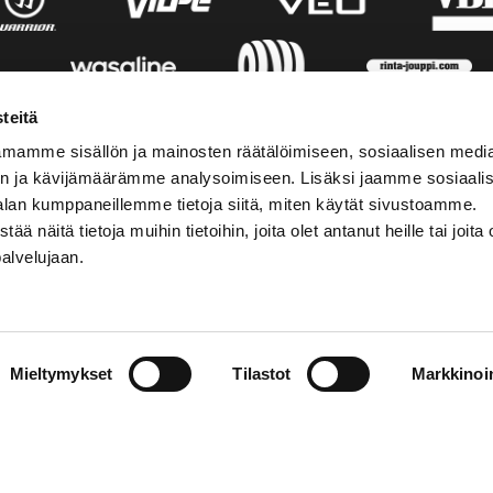
teitä
mamme sisällön ja mainosten räätälöimiseen, sosiaalisen medi
n ja kävijämäärämme analysoimiseen. Lisäksi jaamme sosiaali
alan kumppaneillemme tietoja siitä, miten käytät sivustoamme.
näitä tietoja muihin tietoihin, joita olet antanut heille tai joita 
palvelujaan.
AKTINFORMATION
SOCIALA MEDIER
Mieltymykset
Tilastot
Markkinoin
01 555 600
facebook
p@vaasansport.fi
twitter
instagram
aktinformation
youtube
ens kontaktuppgifter