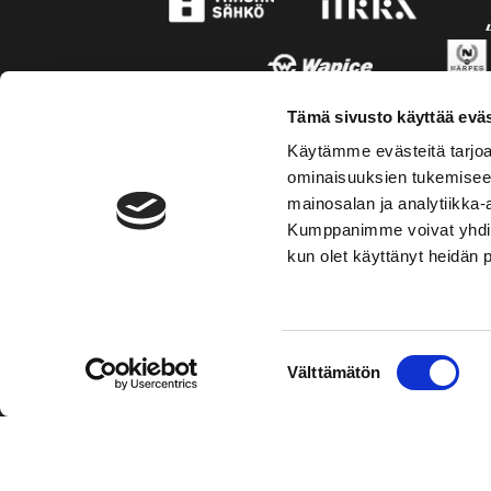
Tämä sivusto käyttää eväs
Käytämme evästeitä tarjoa
ominaisuuksien tukemisee
mainosalan ja analytiikka-
Kumppanimme voivat yhdistää 
kun olet käyttänyt heidän 
TOIMIPAIKKA
KONT
Suostumuksen
Välttämätön
Hockey-Team Vaasan Sport Oy
Puh: 02 
valinta
sportsho
Rinnakkaistie 1
65350 Vaasa
Mer kont
FINLAND
Personal