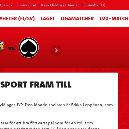
rtners
JuniorSport
Vasa Elektriska Arena
Till media (FI)
YHETER (FI/SV)
LAGET
LIGAMATCHER
U20-MATCH
VS.
 SPORT FRAM TILL
kylälaget JYP. Den lånade spelaren är Erkka Leppänen, som
er för ett bra försvarsspel som för en roll som
:s träningsring redan som 16 åring har under denna