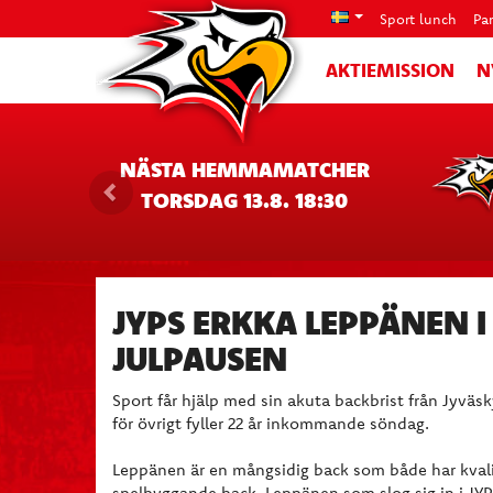
Sport lunch
Pa
AKTIEMISSION
N
NÄSTA HEMMAMATCHER
TORSDAG 13.8. 18:30
JYPS ERKKA LEPPÄNEN I
JULPAUSEN
Sport får hjälp med sin akuta backbrist från Jyväs
för övrigt fyller 22 år inkommande söndag.
Leppänen är en mångsidig back som både har kvalite
spelbyggande back. Leppänen som slog sig in i JYP