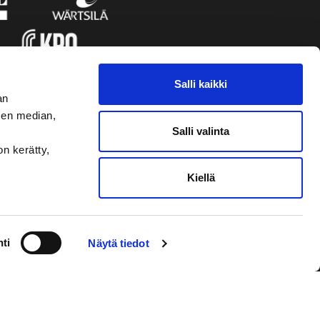
Salli kaikki
an
sen median,
Salli valinta
on kerätty,
Kiellä
VAASAN SPORT
NYHETSBREVET
ti
Näytä tiedot