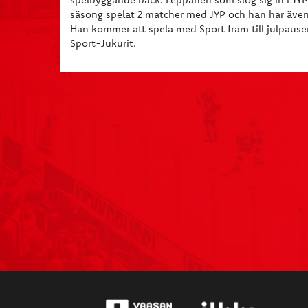
säsong spelat 2 matcher med JYP och han har även
Han kommer att spela med Sport fram till julpause
Sport-Jukurit.