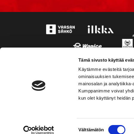
Tämä sivusto käyttää eväs
Käytämme evästeitä tarjoa
ominaisuuksien tukemisee
mainosalan ja analytiikka-
Kumppanimme voivat yhdistää 
kun olet käyttänyt heidän 
TOIMIPAIKKA
KONT
Suostumuksen
Välttämätön
Hockey-Team Vaasan Sport Oy
Puh: 02 
valinta