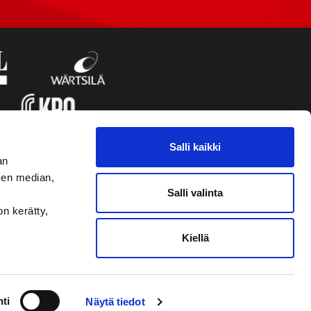
Salli kaikki
an
sen median,
Salli valinta
on kerätty,
Kiellä
VAASAN SPORT
NYHETSBREVET
ti
Näytä tiedot