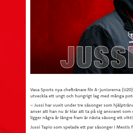
Vasa Sports nya cheftränare för A-juniorerna (U20
utveckla ett ungt och hungrigt lag med många pote
– Jussi har vuxit under tre säsonger som hjälpträn
anser att han nu är klar att ta på sig ansvaret som 
ligger några år längre fram är nästa säsong ett vik
Jussi Tapio som spelade ett par säsonger i Mestis 