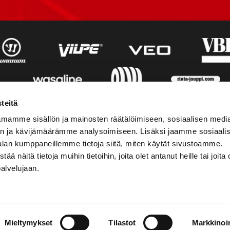
teitä
mamme sisällön ja mainosten räätälöimiseen, sosiaalisen medi
n ja kävijämäärämme analysoimiseen. Lisäksi jaamme sosiaali
alan kumppaneillemme tietoja siitä, miten käytät sivustoamme.
näitä tietoja muihin tietoihin, joita olet antanut heille tai joita 
palvelujaan.
AKTINFORMATION
SOCIALA MEDIER
Mieltymykset
Tilastot
Markkinoin
01 555 600
facebook