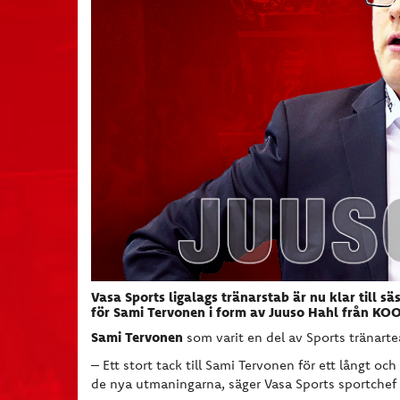
Vasa Sports ligalags tränarstab är nu klar till s
för Sami Tervonen i form av Juuso Hahl från KO
Sami Tervonen
som varit en del av Sports tränarte
– Ett stort tack till Sami Tervonen för ett långt oc
de nya utmaningarna, säger Vasa Sports sportchef