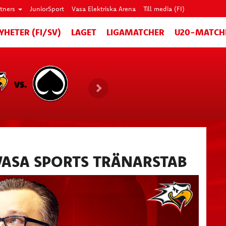
rtners
JuniorSport
Vasa Elektriska Arena
Till media (FI)
YHETER (FI/SV)
LAGET
LIGAMATCHER
U20-MATCH
VS.
 VASA SPORTS TRÄNARSTAB