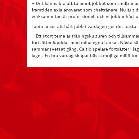
– Det känns bra att ta emot jobbet som cheftränare.
framtiden axla ansvaret som cheftränare. Nu är ti
verksamheten är professionell och vi jobbar hårt oc
Tapio anser att hårt jobb i vardagen ger det bästa r
– Ett stort tema är träningskulturen och tillsam
fortsätter kryddat med mina egna tankar. Nästa säso
sammansvetsat gäng. Ca tio spelare fortsätter i lag
laget. En bra vardag skapar bästa möjliga miljö för