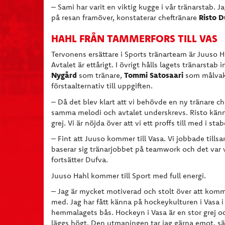
– Sami har varit en viktig kugge i vår tränarstab. J
Risto 
på resan framöver, konstaterar cheftränare
HAHL FRÅN TAMMERFORS TILL VAS
Tervonens ersättare i Sports tränarteam är Juuso
Avtalet är ettårigt. I övrigt hålls lagets tränarstab
Nygård
Tommi Satosaari
som tränare,
som målvak
förstaalternativ till uppgiften.
– Då det blev klart att vi behövde en ny tränare ch
samma melodi och avtalet underskrevs. Risto känne
grej. Vi är nöjda över att vi ett proffs till med i st
– Fint att Juuso kommer till Vasa. Vi jobbade tills
baserar sig tränarjobbet på teamwork och det var vikt
fortsätter Dufva.
Juuso Hahl kommer till Sport med full energi.
– Jag är mycket motiverad och stolt över att komma
med. Jag har fått känna på hockeykulturen i Vasa i
hemmalagets bås. Hockeyn i Vasa är en stor grej o
läggs högt. Den utmaningen tar jag gärna emot, sä