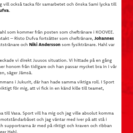
ag vill också tacka för samarbetet och önska Sami lycka till
Dufva
.
 Hahl som kommer från posten som cheftränare i KOOVEE.
Johannes
 intakt – Risto Dufva fortsätter som cheftränare,
Niki Andersson
tstränare och
som fysiktränare. Hahl var
eckade vi direkt Juusos situation. Vi hittade på en gång
r honom från tidigare och han passar mycket bra in i vår
aben, säger Jämsä.
ammans i Jukurit, där han hade samma viktiga roll. I Sport
igt för mig, att vi fick in en känd kille till teamet,
 till Vasa. Sport vill ha mig och jag ville absolut komma
 motståndarbåset och jag väntar med iver på att stå i
ch supportrarna är med på riktigt och kraven och ribban
ger Hahl.