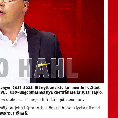
äsongen 2021–2022. Ett nytt ansikte kommer in i stället
OVEE. U20-ungdomarnas nya cheftränare är Jussi Tapio.
am under sex säsonger fortsätter på annan ort.
h välgjort jobb i Sport och vi önskar honom lycka till med
Markus Jämsä
.