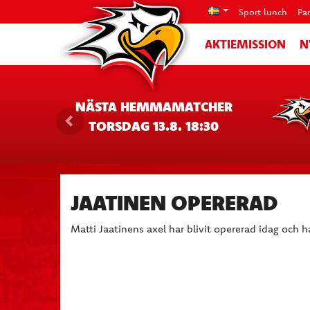
Sport lunch
Pa
AKTIEMISSION
N
NÄSTA HEMMAMATCHER
TORSDAG 13.8. 18:30
JAATINEN OPERERAD
Matti Jaatinens axel har blivit opererad idag och h