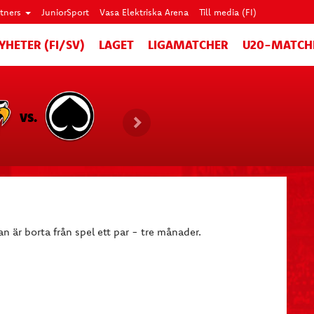
rtners
JuniorSport
Vasa Elektriska Arena
Till media (FI)
YHETER (FI/SV)
LAGET
LIGAMATCHER
U20-MATCH
VS.
an är borta från spel ett par - tre månader.