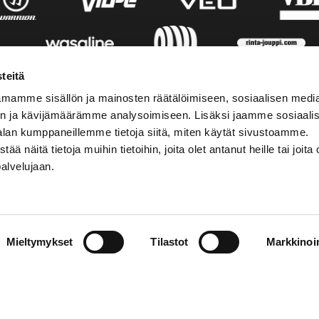
teitä
mamme sisällön ja mainosten räätälöimiseen, sosiaalisen medi
n ja kävijämäärämme analysoimiseen. Lisäksi jaamme sosiaali
alan kumppaneillemme tietoja siitä, miten käytät sivustoamme.
näitä tietoja muihin tietoihin, joita olet antanut heille tai joita 
palvelujaan.
AKTINFORMATION
SOCIALA MEDIER
Mieltymykset
Tilastot
Markkinoin
01 555 600
facebook
p@vaasansport.fi
twitter
instagram
aktinformation
youtube
ens kontaktuppgifter