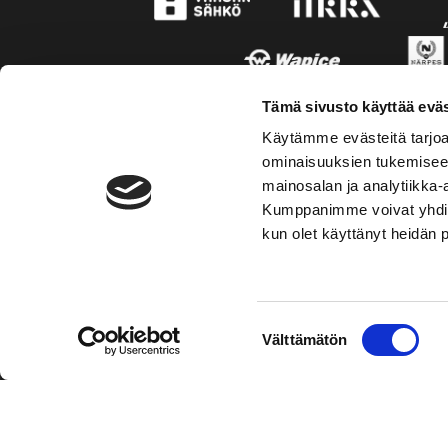
Tämä sivusto käyttää eväs
Käytämme evästeitä tarjoa
ominaisuuksien tukemisee
mainosalan ja analytiikka-
Kumppanimme voivat yhdistää 
kun olet käyttänyt heidän 
TOIMIPAIKKA
KONT
Suostumuksen
Välttämätön
Hockey-Team Vaasan Sport Oy
Puh: 02 
valinta
sportsho
Rinnakkaistie 1
65350 Vaasa
Mer kont
FINLAND
Personal