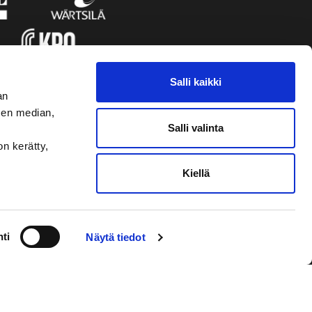
Salli kaikki
an
sen median,
Salli valinta
on kerätty,
Kiellä
VAASAN SPORT
NYHETSBREVET
ti
Näytä tiedot