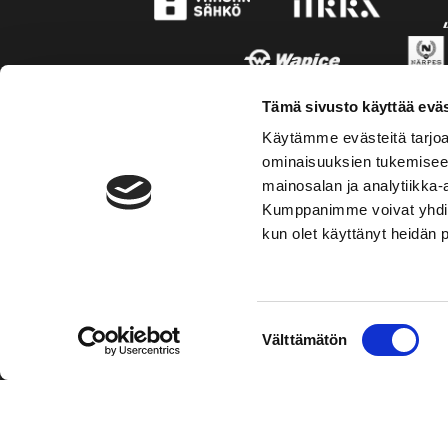
Tämä sivusto käyttää eväs
Käytämme evästeitä tarjoa
ominaisuuksien tukemisee
mainosalan ja analytiikka-
Kumppanimme voivat yhdistää 
kun olet käyttänyt heidän 
TOIMIPAIKKA
KONT
Suostumuksen
Välttämätön
Hockey-Team Vaasan Sport Oy
Puh: 02 
valinta
sportsho
Rinnakkaistie 1
65350 Vaasa
Mer kont
FINLAND
Personal