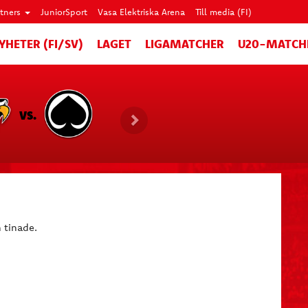
rtners
JuniorSport
Vasa Elektriska Arena
Till media (FI)
YHETER (FI/SV)
LAGET
LIGAMATCHER
U20-MATCH
VS.
 tinade.