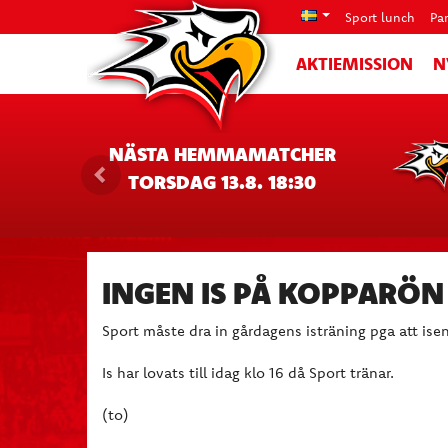
Sport lunch
Pa
AKTIEMISSION
N
NÄSTA HEMMAMATCHER
TORSDAG 13.8. 18:30
INGEN IS PÅ KOPPARÖN
Sport måste dra in gårdagens isträning pga att isen
Is har lovats till idag klo 16 då Sport tränar.
(to)