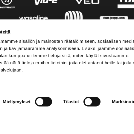
teitä
mamme sisällön ja mainosten räätälöimiseen, sosiaalisen medi
n ja kävijämäärämme analysoimiseen. Lisäksi jaamme sosiaali
alan kumppaneillemme tietoja siitä, miten käytät sivustoamme.
näitä tietoja muihin tietoihin, joita olet antanut heille tai joita 
palvelujaan.
AKTINFORMATION
SOCIALA MEDIER
Mieltymykset
Tilastot
Markkinoin
01 555 600
facebook
p@vaasansport.fi
twitter
instagram
aktinformation
youtube
ens kontaktuppgifter