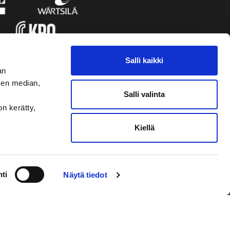
Salli kaikki
an
sen median,
Salli valinta
on kerätty,
Kiellä
VAASAN SPORT
NYHETSBREVET
ti
Näytä tiedot