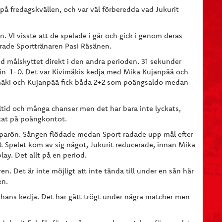
på fredagskvällen, och var väl förberedda vad Jukurit
. VI visste att de spelade i går och gick i genom deras
larade Sporttränaren Pasi Räsänen.
ed målskyttet direkt i den andra perioden. 31 sekunder
in 1-0. Det var Kivimäkis kedja med Mika Kujanpää och
imäki och Kujanpää fick båda 2+2 som poängsaldo medan
eltid och många chanser men det har bara inte lyckats,
ökat på poängkontot.
opparön. Sången flödade medan Sport radade upp mål efter
 Spelet kom av sig något, Jukurit reducerade, innan Mika
lay. Det allt på en period.
en. Det är inte möjligt att inte tända till under en sån här
en.
r hans kedja. Det har gått trögt under några matcher men