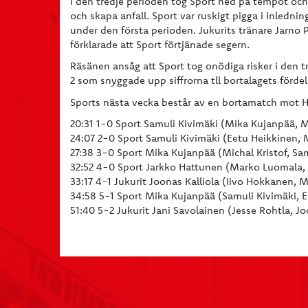
I den tredje perioden tog Sport ned på tempot och 
och skapa anfall. Sport var ruskigt pigga i inled
under den första perioden. Jukurits tränare Jarno 
förklarade att Sport förtjänade segern.
Räsänen ansåg att Sport tog onödiga risker i den t
2 som snyggade upp siffrorna tll bortalagets förde
Sports nästa vecka består av en bortamatch mot 
20:31 1-0 Sport Samuli Kivimäki (Mika Kujanpää, M
24:07 2-0 Sport Samuli Kivimäki (Eetu Heikkinen,
27:38 3-0 Sport Mika Kujanpää (Michal Kristof, Sa
32:52 4-0 Sport Jarkko Hattunen (Marko Luomala,
33:17 4-1 Jukurit Joonas Kalliola (Iivo Hokkanen, 
34:58 5-1 Sport Mika Kujanpää (Samuli Kivimäki, 
51:40 5-2 Jukurit Jani Savolainen (Jesse Rohtla, 