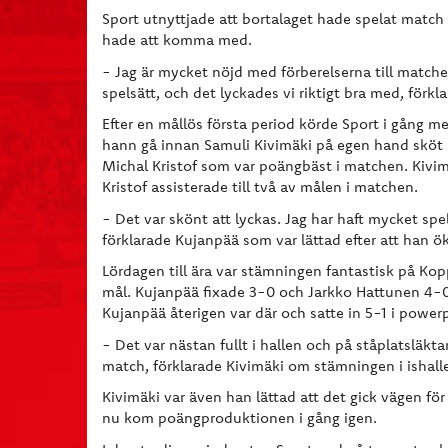
Sport utnyttjade att bortalaget hade spelat match 
hade att komma med.
- Jag är mycket nöjd med förberelserna till matchen
spelsätt, och det lyckades vi riktigt bra med, förk
Efter en mållös första period körde Sport i gång m
hann gå innan Samuli Kivimäki på egen hand sköt 
Michal Kristof som var poängbäst i matchen. Kiv
Kristof assisterade till två av målen i matchen.
- Det var skönt att lyckas. Jag har haft mycket sp
förklarade Kujanpää som var lättad efter att han 
Lördagen till ära var stämningen fantastisk på K
mål. Kujanpää fixade 3-0 och Jarkko Hattunen 4-0.
Kujanpää återigen var där och satte in 5-1 i powerp
- Det var nästan fullt i hallen och på ståplatsläktar
match, förklarade Kivimäki om stämningen i ishall
Kivimäki var även han lättad att det gick vägen fö
nu kom poängproduktionen i gång igen.