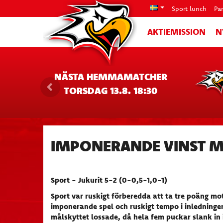
Sport lunch
Pa
AKTIEMISSION
N
NÄSTA HEMMAMATCHER
TORSDAG 13.8. 18:30
IMPONERANDE VINST M
S
port - Jukurit 5-2 (0-0,5-1,0-1)
Sport var ruskigt förberedda att ta tre poäng mo
imponerande spel och ruskigt tempo i inledninge
målskyttet lossade, då hela fem puckar slank in 