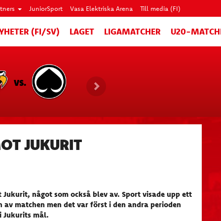
rtners
JuniorSport
Vasa Elektriska Arena
Till media (FI)
YHETER (FI/SV)
LAGET
LIGAMATCHER
U20-MATCH
VS.
OT JUKURIT
t Jukurit, något som också blev av. Sport visade upp ett
n av matchen men det var först i den andra perioden
i Jukurits mål.