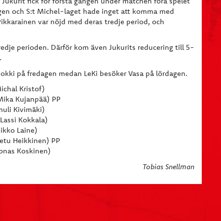
Jukurit fick för första gången under matchen föra spelet
ningen och S:t Michel-laget hade inget att komma med
Pikkarainen var nöjd med deras tredje period, och
redje perioden. Därför kom även Jukurits reducering till 5-
l.
Hokki på fredagen medan LeKi besöker Vasa på lördagen.
ichal Kristof)
 Mika Kujanpää) PP
muli Kivimäki)
 Lassi Kokkala)
Mikko Laine)
Eetu Heikkinen) PP
Joonas Koskinen)
Tobias Snellman