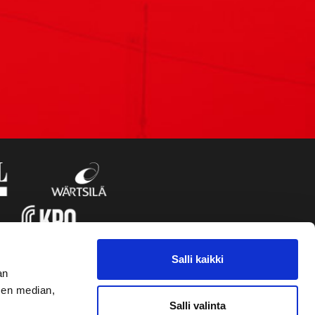
Salli kaikki
an
sen median,
Salli valinta