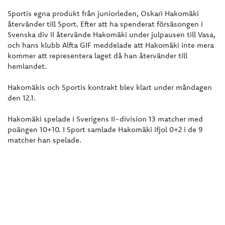
Sportis egna produkt från juniorleden, Oskari Hakomäki
återvänder till Sport. Efter att ha spenderat försäsongen i
Svenska div II återvände Hakomäki under julpausen till Vasa,
och hans klubb Alfta GIF meddelade att Hakomäki inte mera
kommer att representera laget då han återvänder till
hemlandet.
Hakomäkis och Sportis kontrakt blev klart under måndagen
den 12.1.
Hakomäki spelade i Sverigens II-division 13 matcher med
poängen 10+10. I Sport samlade Hakomäki ifjol 0+2 i de 9
matcher han spelade.