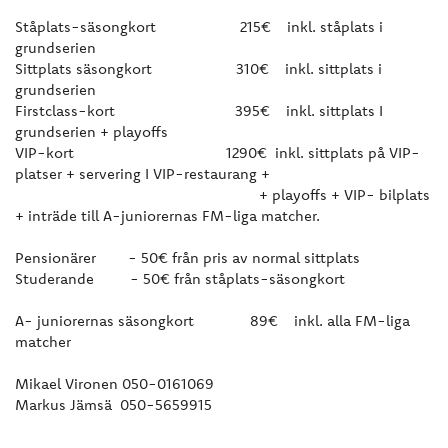
Ståplats-säsongkort 215€ inkl. ståplats i
grundserien
Sittplats säsongkort 310€ inkl. sittplats i
grundserien
Firstclass-kort 395€ inkl. sittplats I
grundserien + playoffs
VIP-kort 1290€ inkl. sittplats på VIP-
platser + servering I VIP-restaurang +
+ playoffs + VIP- bilplats
+ inträde till A-juniorernas FM-liga matcher.
Pensionärer - 50€ från pris av normal sittplats
Studerande - 50€ från ståplats-säsongkort
A- juniorernas säsongkort 89€ inkl. alla FM-liga
matcher
Mikael Vironen 050-0161069
Markus Jämsä 050-5659915