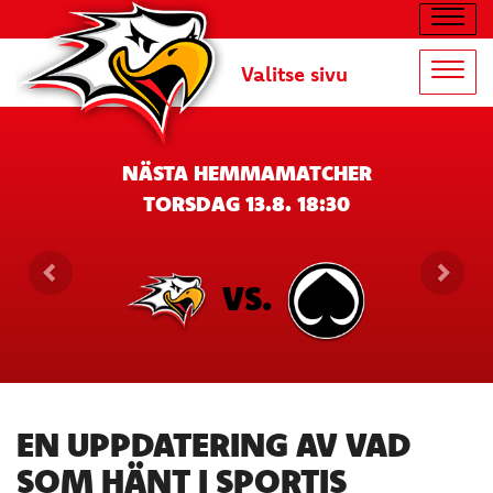
Navig
Valitse sivu
Navig
NÄSTA HEMMAMATCHER
TORSDAG 13.8. 18:30
VS.
EN UPPDATERING AV VAD
SOM HÄNT I SPORTIS