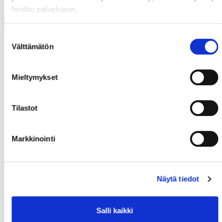
heidän palvelujaan.
Suostumuksen
Välttämätön
valinta
Mieltymykset
Tilastot
Markkinointi
Näytä tiedot
Salli kaikki