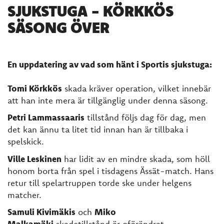
SJUKSTUGA - KÖRKKÖS
SÄSONG ÖVER
En uppdatering av vad som hänt i Sportis sjukstuga:
Tomi Körkkös
skada kräver operation, vilket innebär
att han inte mera är tillgänglig under denna säsong.
Petri Lammassaaris
tillstånd följs dag för dag, men
det kan ännu ta litet tid innan han är tillbaka i
spelskick.
Ville Leskinen
har lidit av en mindre skada, som höll
honom borta från spel i tisdagens Ässät-match. Hans
retur till spelartruppen torde ske under helgens
matcher.
Samuli Kivimäkis
och
Miko
Malkamäki
skadetillstånd är oförändrat.