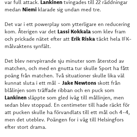
var full attack.
Lankinen
tvingades till 22 räddningar
medan
Niemi
klarade sig undan med tre.
Det var i ett powerplay som ytterligare en reducering
kom. Återigen var det
Lassi Kokkala
som klev fram
och prickade nätet efter att
Erik Riska
täckt hela IFK-
målvaktens synfält.
Det blev nervpirrande sju minuter som återstod av
matchen, och med en gnutta tur skulle Sport ha fått
poäng från matchen. Två situationer skulle lika väl
kunnat sluta i ett mål -
Jake Newtons
skott från
blålinjen som träffade ribban och en puck som
Lankinen
släppte som gled iväg till mållinjen, men
sedan blev stoppad. En centimeter till hade räckt för
att pucken skulle ha förvandlats till ett mål och 4-4,
men det uteblev. Poängen for i väg till Helsingfors
efter stort drama.