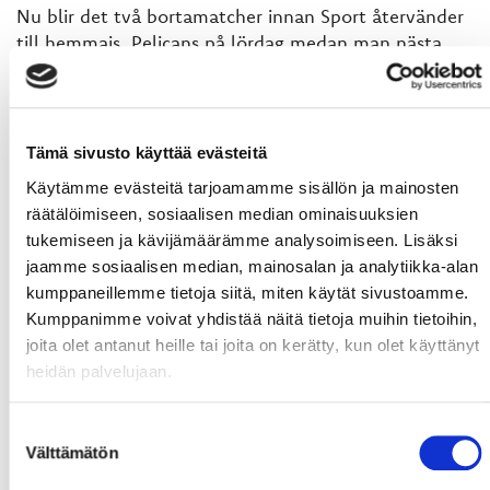
Nu blir det två bortamatcher innan Sport återvänder
till hemmais. Pelicans på lördag medan man nästa
veckas fredag (4.12) spelar mot Lukko i Raumo medan
man spelar på lördag (5.12) på hemmais mot TPS.
Tobias Snellman (
Foto: Maria Sundelin)
Tämä sivusto käyttää evästeitä
Käytämme evästeitä tarjoamamme sisällön ja mainosten
0-1 01:21 Teemu Ramstedt (Arttu Luttinen, Jasse
räätälöimiseen, sosiaalisen median ominaisuuksien
ikonen)
tukemiseen ja kävijämäärämme analysoimiseen. Lisäksi
0-2 03:06 Roope Hintz (Tommi Taimi, Robert Leino)
jaamme sosiaalisen median, mainosalan ja analytiikka-alan
PP
kumppaneillemme tietoja siitä, miten käytät sivustoamme.
0-3 10:27 Miro-Pekka Saarelainen (Siim Liivik, Henri
Kumppanimme voivat yhdistää näitä tietoja muihin tietoihin,
Tamminen)
joita olet antanut heille tai joita on kerätty, kun olet käyttänyt
0-4 11:04 Tommi Taimi (Joonas Järvinen, Teemu
heidän palvelujaan.
Ramstedt)
1-4 37:12 Tuomas Vänttinen (Mike Brennan, Ville
Suostumuksen
Leskinen)
Välttämätön
valinta
2-4 37:38 Lassi Kokkala (Sami Blomqvist, Tommi
Tikka)