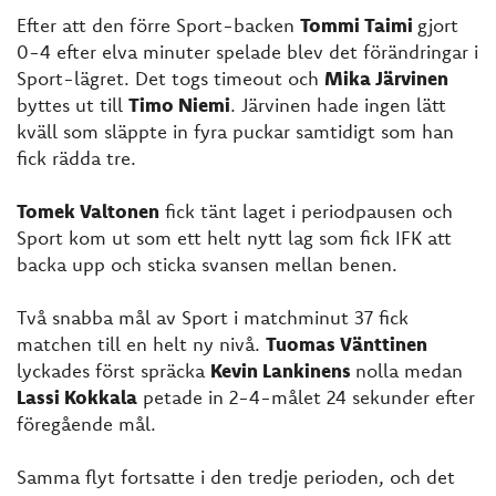
Efter att den förre Sport-backen
Tommi Taimi
gjort
0-4 efter elva minuter spelade blev det förändringar i
Sport-lägret. Det togs timeout och
Mika Järvinen
byttes ut till
Timo Niemi
. Järvinen hade ingen lätt
kväll som släppte in fyra puckar samtidigt som han
fick rädda tre.
Tomek Valtonen
fick tänt laget i periodpausen och
Sport kom ut som ett helt nytt lag som fick IFK att
backa upp och sticka svansen mellan benen.
Två snabba mål av Sport i matchminut 37 fick
matchen till en helt ny nivå.
Tuomas Vänttinen
lyckades först spräcka
Kevin Lankinens
nolla medan
Lassi Kokkala
petade in 2-4-målet 24 sekunder efter
föregående mål.
Samma flyt fortsatte i den tredje perioden, och det