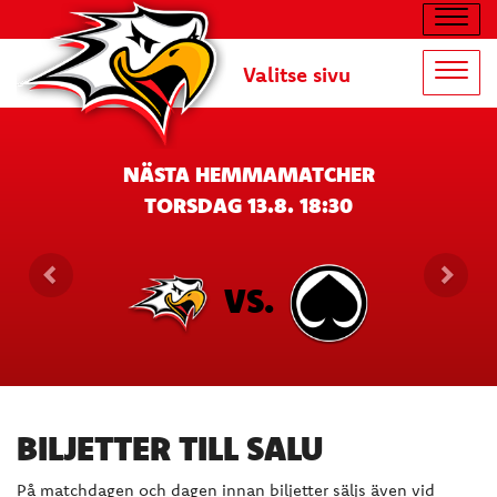
Navig
Valitse sivu
Navig
NÄSTA HEMMAMATCHER
TORSDAG 13.8. 18:30
VS.
BILJETTER TILL SALU
På matchdagen och dagen innan biljetter säljs även vid