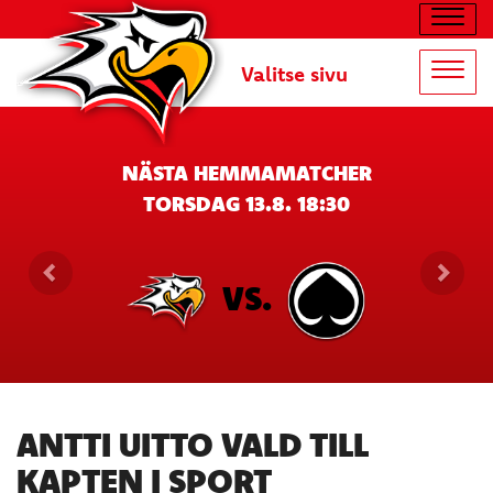
Navig
Valitse sivu
Navig
NÄSTA HEMMAMATCHER
TORSDAG 13.8. 18:30
VS.
ANTTI UITTO VALD TILL
KAPTEN I SPORT