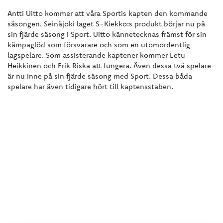
Antti Uitto kommer att våra Sportis kapten den kommande
säsongen. Seinäjoki laget S-Kiekko:s produkt börjar nu på
sin fjärde säsong i Sport. Uitto kännetecknas främst för sin
kämpaglöd som försvarare och som en utomordentlig
lagspelare. Som assisterande kaptener kommer Eetu
Heikkinen och Erik Riska att fungera. Även dessa två spelare
är nu inne på sin fjärde säsong med Sport. Dessa båda
spelare har även tidigare hört till kaptensstaben.