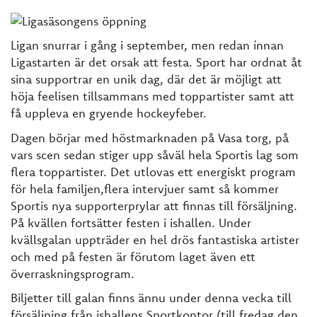
Ligan snurrar i gång i september, men redan ínnan
Ligastarten är det orsak att festa. Sport har ordnat åt
sina supportrar en unik dag, där det är möjligt att
höja feelisen tillsammans med toppartister samt att
få uppleva en gryende hockeyfeber.
Dagen börjar med höstmarknaden på Vasa torg, på
vars scen sedan stiger upp såväl hela Sportis lag som
flera toppartister. Det utlovas ett energiskt program
för hela familjen,flera intervjuer samt så kommer
Sportis nya supporterprylar att finnas till försäljning.
På kvällen fortsätter festen i ishallen. Under
kvällsgalan uppträder en hel drös fantastiska artister
och med på festen är förutom laget även ett
överraskningsprogram.
Biljetter till galan finns ännu under denna vecka till
försäljning från ishallens Sportkontor (till fredag den