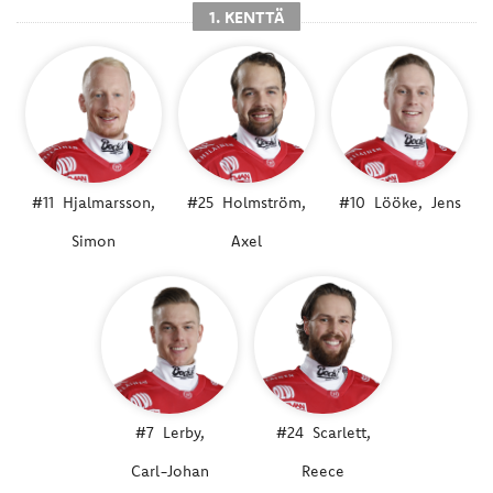
1. KENTTÄ
#11
Hjalmarsson,
#25
Holmström,
#10
Lööke,
Jens
Simon
Axel
#7
Lerby,
#24
Scarlett,
Carl-Johan
Reece