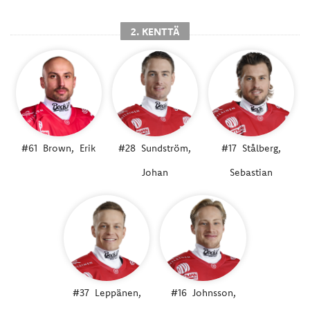
2. KENTTÄ
#61
Brown,
Erik
#28
Sundström,
#17
Stålberg,
Johan
Sebastian
#37
Leppänen,
#16
Johnsson,