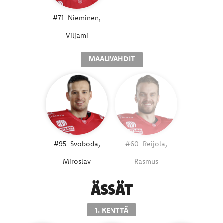
#71
Nieminen,
Viljami
MAALIVAHDIT
#95
Svoboda,
#60
Reijola,
Miroslav
Rasmus
ÄSSÄT
1. KENTTÄ