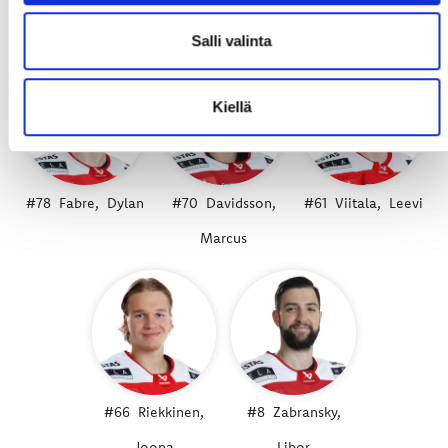
3. KENTTÄ
Salli valinta
Kiellä
#78
Fabre,
Dylan
#70
Davidsson,
#61
Viitala,
Leevi
Marcus
#66
Riekkinen,
#8
Zabransky,
Joona
Libor