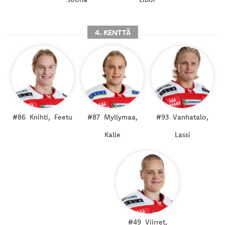
4. KENTTÄ
#86
Knihti,
Feetu
#87
Myllymaa,
#93
Vanhatalo,
Kalle
Lassi
#49
Viirret,