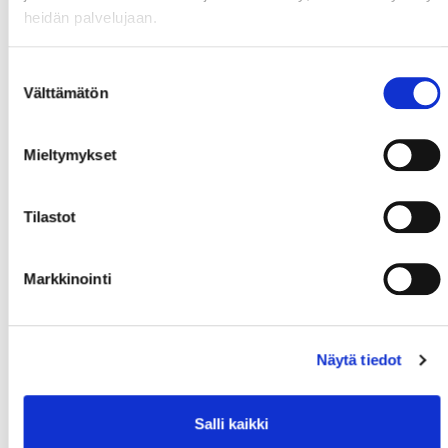
2. KENTTÄ
heidän palvelujaan.
Suostumuksen
Välttämätön
valinta
Mieltymykset
#20
Talaja,
#26
Ojantakanen,
#23
Graber,
Will
Roope
Kasperi
Tilastot
Markkinointi
Näytä tiedot
#51
Salmela,
#21
Matinmikko,
Tuomas
Aleksi
Salli kaikki