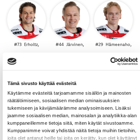
#73
Erholtz,
#44
Järvinen,
#29
Hämeenaho,
Eemil
Jan-Mikael
Lenni
Tämä sivusto käyttää evästeitä
Käytämme evästeitä tarjoamamme sisällön ja mainosten
räätälöimiseen, sosiaalisen median ominaisuuksien
tukemiseen ja kävijämäärämme analysoimiseen. Lisäksi
#37
Määttä,
#40
Lefebvre,
jaamme sosiaalisen median, mainosalan ja analytiikka-alan
Rami
Martin
kumppaneillemme tietoja siitä, miten käytät sivustoamme.
Kumppanimme voivat yhdistää näitä tietoja muihin tietoihin,
joita olet antanut heille tai joita on kerätty, kun olet käyttänyt