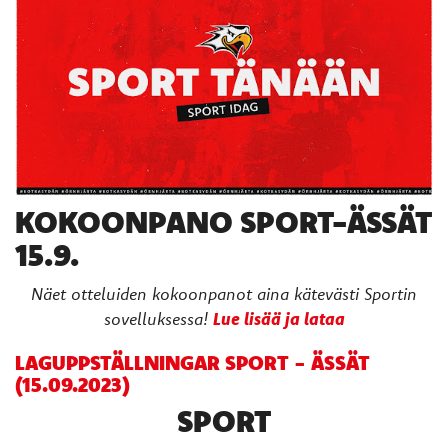
KOKOONPANO SPORT-ÄSSÄT
15.9.
Näet otteluiden kokoonpanot aina kätevästi Sportin
Lue lisää ja lataa
sovelluksessa!
LAGUPPSTÄLLNINGAR SPORT - ÄSSÄT
(15.09.2023)
SPORT