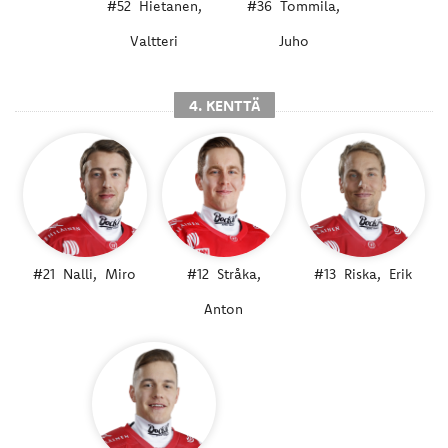
#52
Hietanen,
#36
Tommila,
Valtteri
Juho
4. KENTTÄ
#21
Nalli,
Miro
#12
Stråka,
#13
Riska,
Erik
Anton