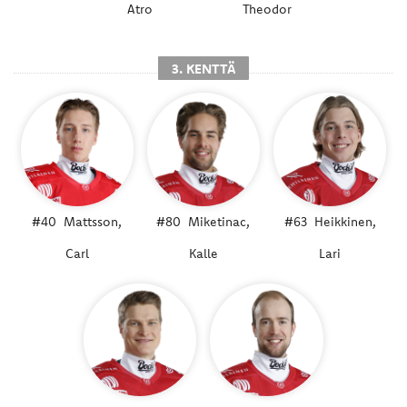
Atro
Theodor
3. KENTTÄ
#40
Mattsson,
#80
Miketinac,
#63
Heikkinen,
Carl
Kalle
Lari