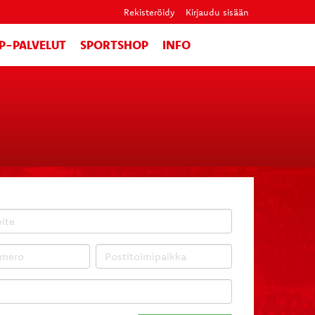
Rekisteröidy
Kirjaudu sisään
IP-PALVELUT
SPORTSHOP
INFO