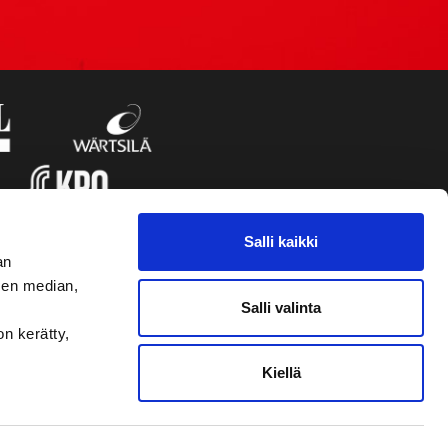
Salli kaikki
an
sen median,
Salli valinta
on kerätty,
Kiellä
VAASAN SPORT UUTISKIRJE