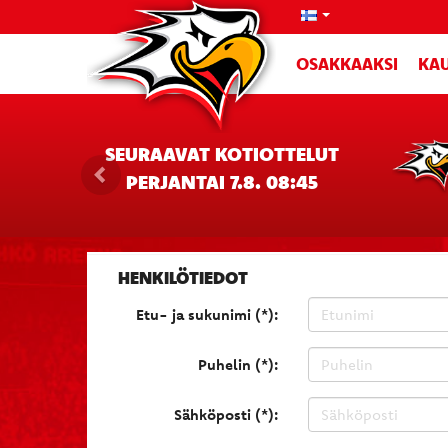
OSAKKAAKSI
KAU
SEURAAVAT KOTIOTTELUT
PERJANTAI 7.8. 08:45
HENKILÖTIEDOT
Etu- ja sukunimi (*):
Puhelin (*):
Sähköposti (*):