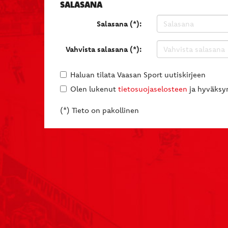
SALASANA
Salasana (*):
Vahvista salasana (*):
Haluan tilata Vaasan Sport uutiskirjeen
Olen lukenut
tietosuojaselosteen
ja hyväksyn
(*) Tieto on pakollinen