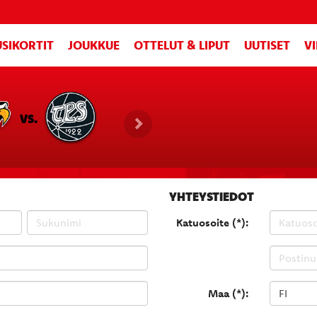
SIKORTIT
JOUKKUE
OTTELUT & LIPUT
UUTISET
V
VS.
YHTEYSTIEDOT
Katuosoite (*):
Maa (*):