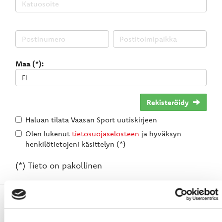
Maa (*):
Rekisteröidy
Haluan tilata Vaasan Sport uutiskirjeen
Olen lukenut
tietosuojaselosteen
ja hyväksyn
henkilötietojeni käsittelyn (*)
(*) Tieto on pakollinen