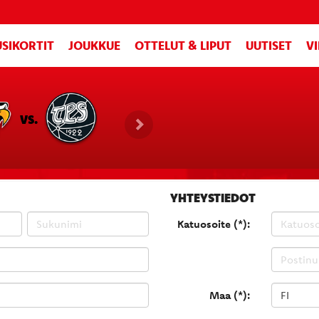
SIKORTIT
JOUKKUE
OTTELUT & LIPUT
UUTISET
V
VS.
YHTEYSTIEDOT
Katuosoite (*):
Maa (*):