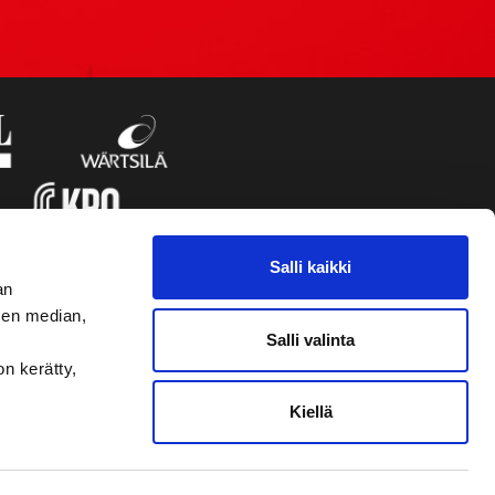
Salli kaikki
an
sen median,
Salli valinta
on kerätty,
Kiellä
VAASAN SPORT UUTISKIRJE