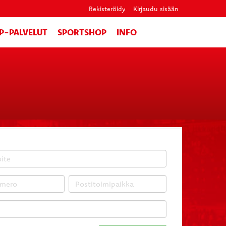
Rekisteröidy
Kirjaudu sisään
IP-PALVELUT
SPORTSHOP
INFO