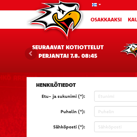
OSAKKAAKSI
KAU
SEURAAVAT KOTIOTTELUT
PERJANTAI 7.8. 08:45
HENKILÖTIEDOT
Etu- ja sukunimi (*):
Puhelin (*):
Sähköposti (*):