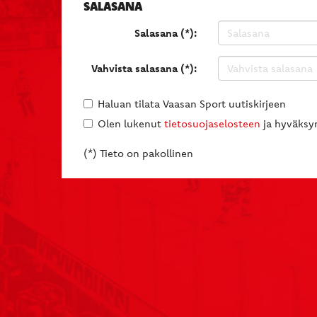
SALASANA
Salasana (*):
Vahvista salasana (*):
Haluan tilata Vaasan Sport uutiskirjeen
Olen lukenut
tietosuojaselosteen
ja hyväksyn
(*) Tieto on pakollinen