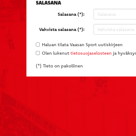
SALASANA
Salasana (*):
Vahvista salasana (*):
Haluan tilata Vaasan Sport uutiskirjeen
Olen lukenut
tietosuojaselosteen
ja hyväksyn
(*) Tieto on pakollinen