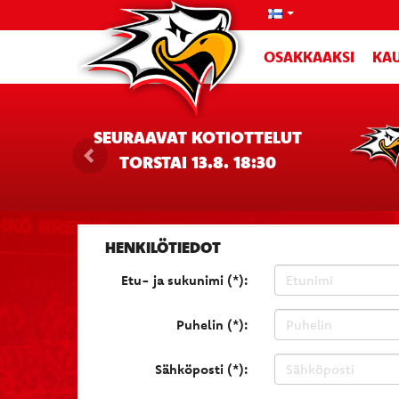
OSAKKAAKSI
KAU
SEURAAVAT KOTIOTTELUT
TORSTAI 13.8. 18:30
HENKILÖTIEDOT
Etu- ja sukunimi (*):
Puhelin (*):
Sähköposti (*):