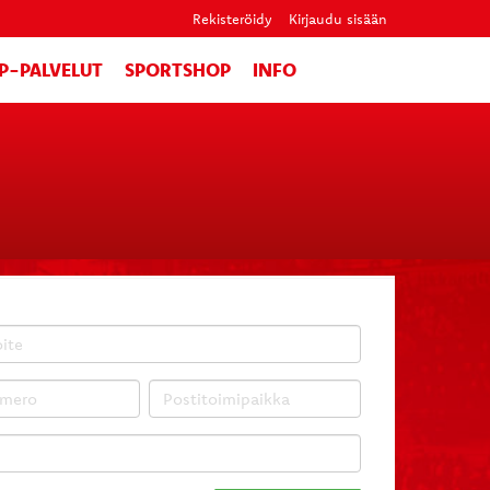
Rekisteröidy
Kirjaudu sisään
IP-PALVELUT
SPORTSHOP
INFO