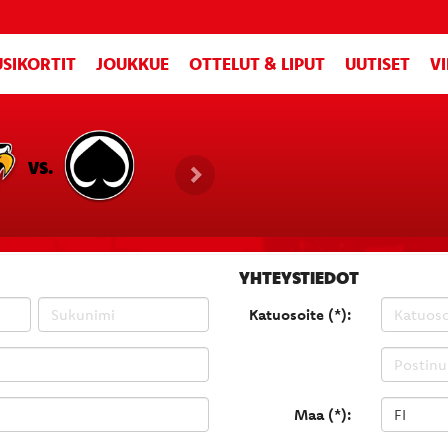
SIKORTIT
JOUKKUE
OTTELUT & LIPUT
UUTISET
V
VS.
YHTEYSTIEDOT
Katuosoite (*):
Maa (*):