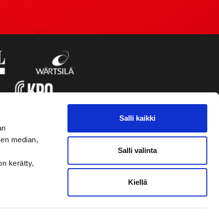
Salli kaikki
an
sen median,
Salli valinta
on kerätty,
Kiellä
VAASAN SPORT UUTISKIRJE