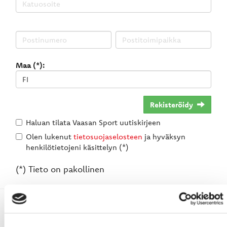
Maa (*):
Rekisteröidy
Haluan tilata Vaasan Sport uutiskirjeen
Olen lukenut
tietosuojaselosteen
ja hyväksyn
henkilötietojeni käsittelyn (*)
(*) Tieto on pakollinen