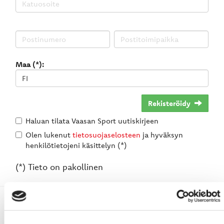
Maa (*):
Rekisteröidy
Haluan tilata Vaasan Sport uutiskirjeen
Olen lukenut
tietosuojaselosteen
ja hyväksyn
henkilötietojeni käsittelyn (*)
(*) Tieto on pakollinen