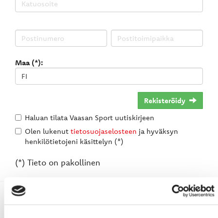
Maa (*):
Rekisteröidy
Haluan tilata Vaasan Sport uutiskirjeen
Olen lukenut
tietosuojaselosteen
ja hyväksyn
henkilötietojeni käsittelyn (*)
(*) Tieto on pakollinen