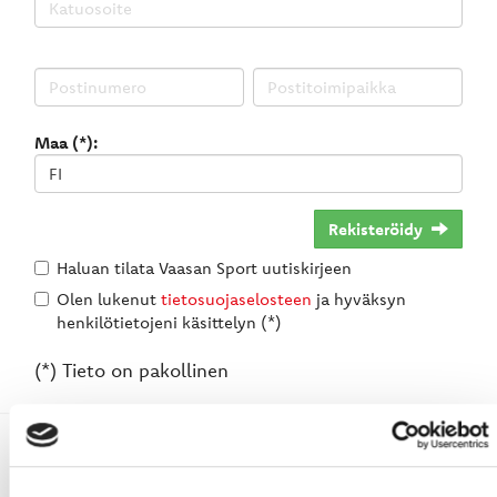
Maa (*):
Rekisteröidy
Haluan tilata Vaasan Sport uutiskirjeen
Olen lukenut
tietosuojaselosteen
ja hyväksyn
henkilötietojeni käsittelyn (*)
(*) Tieto on pakollinen