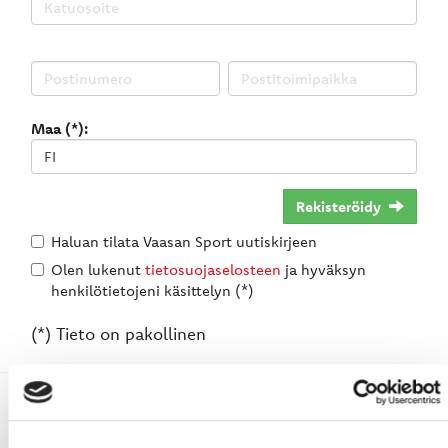
Maa (*):
Rekisteröidy
Haluan tilata Vaasan Sport uutiskirjeen
Olen lukenut
tietosuojaselosteen
ja hyväksyn
henkilötietojeni käsittelyn (*)
(*) Tieto on pakollinen