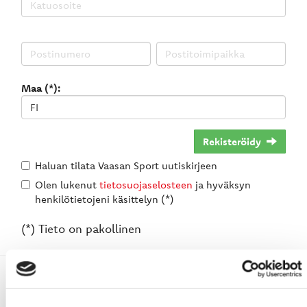
Maa (*):
Rekisteröidy
Haluan tilata Vaasan Sport uutiskirjeen
Olen lukenut
tietosuojaselosteen
ja hyväksyn
henkilötietojeni käsittelyn (*)
(*) Tieto on pakollinen