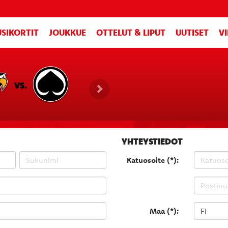
SIKORTIT
JOUKKUE
OTTELUT & LIPUT
UUTISET
V
VS.
YHTEYSTIEDOT
Katuosoite (*):
Maa (*):