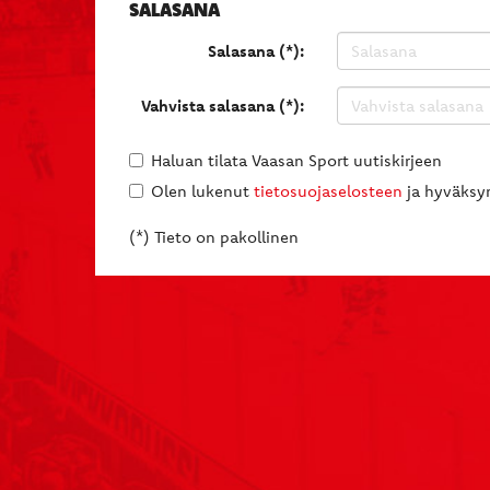
SALASANA
Salasana (*):
Vahvista salasana (*):
Haluan tilata Vaasan Sport uutiskirjeen
Olen lukenut
tietosuojaselosteen
ja hyväksyn
(*) Tieto on pakollinen