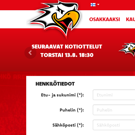
OSAKKAAKSI
KAU
SEURAAVAT KOTIOTTELUT
TORSTAI 13.8. 18:30
HENKILÖTIEDOT
Etu- ja sukunimi (*):
Puhelin (*):
Sähköposti (*):