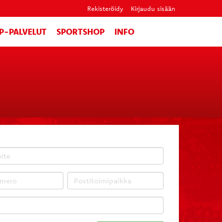
Rekisteröidy
Kirjaudu sisään
IP-PALVELUT
SPORTSHOP
INFO