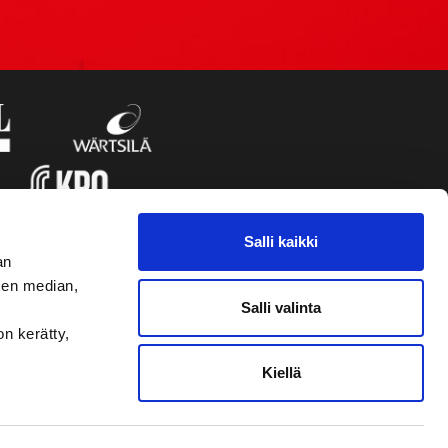
Salli kaikki
an
sen median,
Salli valinta
on kerätty,
Kiellä
VAASAN SPORT UUTISKIRJE