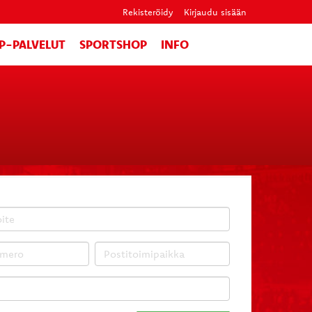
Rekisteröidy
Kirjaudu sisään
IP-PALVELUT
SPORTSHOP
INFO