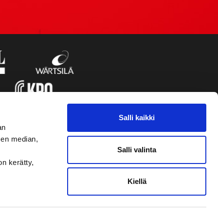
Salli kaikki
an
sen median,
Salli valinta
on kerätty,
Kiellä
VAASAN SPORT UUTISKIRJE