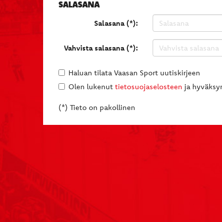
SALASANA
Salasana (*):
Vahvista salasana (*):
Haluan tilata Vaasan Sport uutiskirjeen
Olen lukenut
tietosuojaselosteen
ja hyväksyn
(*) Tieto on pakollinen