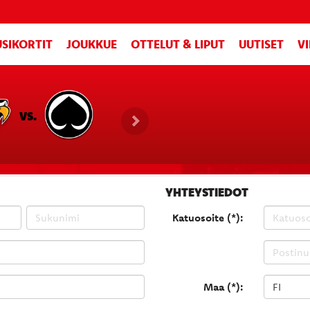
SIKORTIT
JOUKKUE
OTTELUT & LIPUT
UUTISET
V
VS.
YHTEYSTIEDOT
Katuosoite (*):
Maa (*):