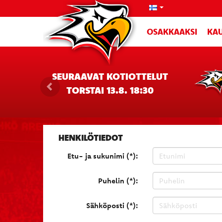
OSAKKAAKSI
KAU
SEURAAVAT KOTIOTTELUT
TORSTAI 13.8. 18:30
HENKILÖTIEDOT
Etu- ja sukunimi (*):
Puhelin (*):
Sähköposti (*):