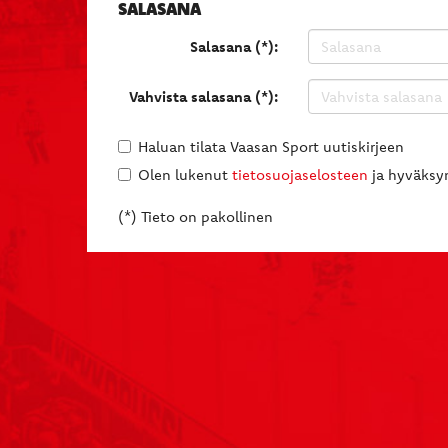
SALASANA
Salasana (*):
Vahvista salasana (*):
Haluan tilata Vaasan Sport uutiskirjeen
Olen lukenut
tietosuojaselosteen
ja hyväksyn
(*) Tieto on pakollinen