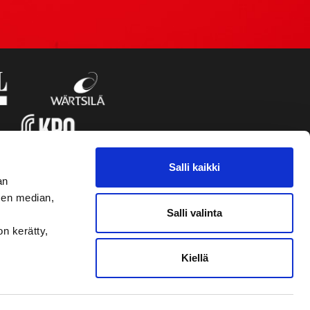
Salli kaikki
an
sen median,
Salli valinta
on kerätty,
Kiellä
VAASAN SPORT UUTISKIRJE