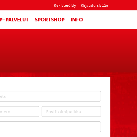
Rekisteröidy
Kirjaudu sisään
IP-PALVELUT
SPORTSHOP
INFO