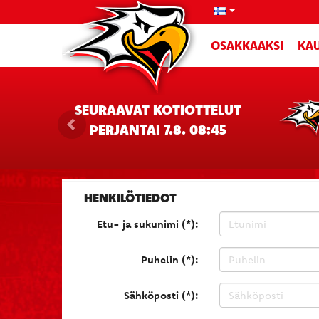
OSAKKAAKSI
KAU
SEURAAVAT KOTIOTTELUT
PERJANTAI 7.8. 08:45
HENKILÖTIEDOT
Etu- ja sukunimi (*):
Puhelin (*):
Sähköposti (*):