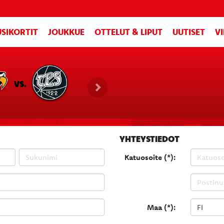
SIKORTIT
JOUKKUE
OTTELUT & LIPUT
UUTISET
V
VS.
YHTEYSTIEDOT
Katuosoite (*):
Maa (*):